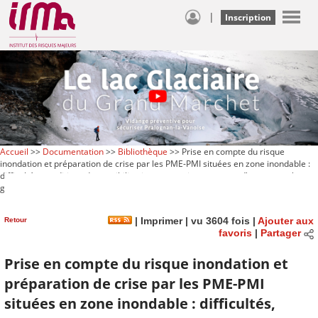
|
Inscription
Accueil
>>
Documentation
>>
Bibliothèque
>> Prise en compte du risque
inondation et préparation de crise par les PME-PMI situées en zone inondable :
difficultés, conditions de sensibilisation avant mise en œuvre d’une approche
généralisable
Retour
|
Imprimer
| vu 3604 fois |
Ajouter aux
favoris
|
Partager
Prise en compte du risque inondation et
préparation de crise par les PME-PMI
situées en zone inondable : difficultés,