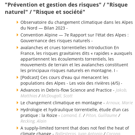
"Prévention et gestion des risques" / "Risque
naturel" / "Risque et société"
Observatoire du changement climatique dans les Alpes
du Nord — Bilan 2023 -
Convention Alpine — 7e Rapport sur l'état des Alpes :
Gouvernance des risques naturels -
avalanches et crues torrentielles Introduction En
France, les risques gravitaires dits « rapides » auxquels
appartiennent les écoulements torrentiels, les
mouvements de terrain et les avalanches constituent
les principaux risques naturels en montagne. I -
[Podcast] Ces cours d'eau qui menacent les
populations des Alpes - Les voix des rivières (4/5) -
Advances in Debris-flow Science and Practice -
Jakob,
Matthias
/
McDougall, Scott
Le changement climatique en montagne -
Arnoux, Marie
Hydrologie et hydraulique torrentielle, étude d’un cas
pratique : la Roize -
Lamand, E.
/
Piton, Guillaume
/
Recking, Alain
A supply-limited torrent that does not feel the heat of
climate change -
Ballesteros, Juan Antonio
/
Corona,