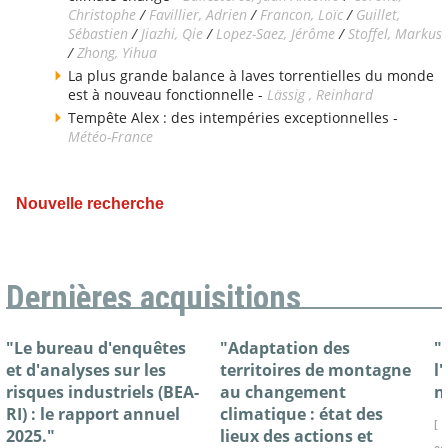
Christophe
/
Favillier, Adrien
/
Francon, Loïc
/
Guillet,
Sébastien
/
Jiazhi, Qie
/
Lopez-Saez, Jérôme
/
Stoffel, Markus
/
Zhong, Yihua
La plus grande balance à laves torrentielles du monde
est à nouveau fonctionnelle -
Lässig , Reinhard
Tempête Alex : des intempéries exceptionnelles -
Météo-France
Nouvelle recherche
Dernières acquisitions
"Le bureau d'enquêtes
"Adaptation des
"
et d'analyses sur les
territoires de montagne
l
risques industriels (BEA-
au changement
n
RI) : le rapport annuel
climatique : état des
[ 
2025."
lieux des actions et