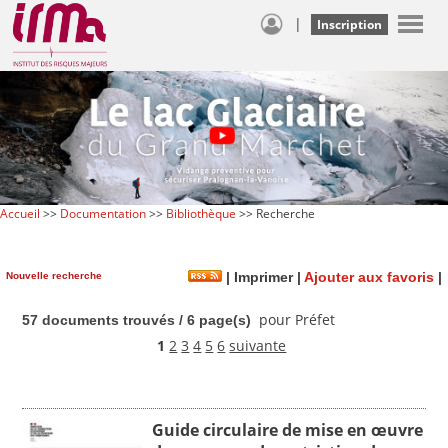
|
Inscription
Accueil
>>
Documentation
>>
Bibliothèque
>> Recherche
Nouvelle recherche
|
Imprimer
|
Ajouter aux favoris
|
pour Préfet
57 documents trouvés / 6 page(s)
1
2
3
4
5
6
suivante
Guide circulaire de mise en œuvre