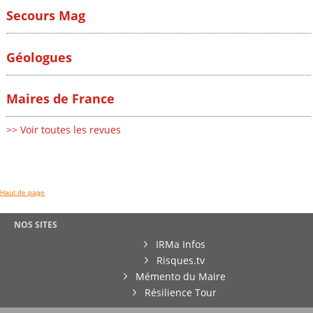
Secours Mag
Géologues
Maires de France
>> Voir toutes les revues
Haut de page
NOS SITES
IRMa Infos
Risques.tv
Mémento du Maire
Résilience Tour