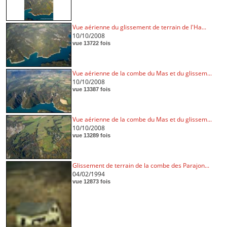
Vue aérienne du glissement de terrain de l'Ha...
10/10/2008
vue 13722 fois
Vue aérienne de la combe du Mas et du glissem...
10/10/2008
vue 13387 fois
Vue aérienne de la combe du Mas et du glissem...
10/10/2008
vue 13289 fois
Glissement de terrain de la combe des Parajon...
04/02/1994
vue 12873 fois