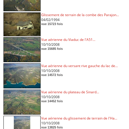
Glissement de terrain de la combe des Parajon...
04/02/1994
vue 15723 fois
Vue aérienne du Viaduc de l'A51...
10/10/2008
vue 15685 fois
Vue aérienne du versant rive gauche du lac de...
10/10/2008
vue 14572 fois
Vue aérienne du plateau de Sinard...
10/10/2008
vue 14452 fois
Vue aérienne du glissement de terrain de l'Ha...
10/10/2008
vue 13825 fois