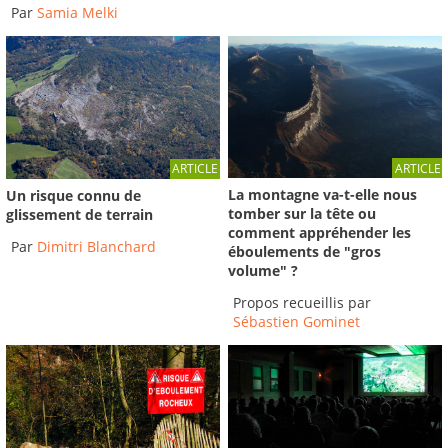
Par
Samia Melki
ARTICLE
ARTICLE
La montagne va-t-elle nous
Un risque connu de
tomber sur la tête ou
glissement de terrain
comment appréhender les
Par
Dimitri Blanchard
éboulements de "gros
volume" ?
Propos recueillis par
Sébastien Gominet