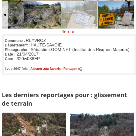
Retour
REYVROZ
Commune :
HAUTE-SAVOIE
Département :
:
Sébastien GOMINET (Institut des Risques Majeurs)
Photographe
:
21/04/2017
Date
:
320w036EP
Cote
| vue 3647 fois |
Ajouter aux favoris
|
Partager
Les derniers reportages pour : glissement
de terrain