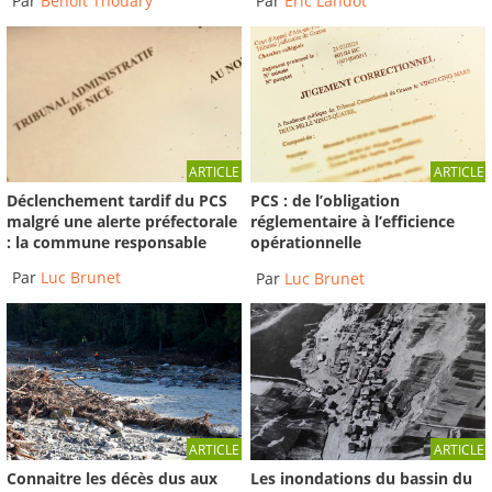
Par
Benoit Thouary
Par
Éric Landot
ARTICLE
ARTICLE
Déclenchement tardif du PCS
PCS : de l’obligation
malgré une alerte préfectorale
réglementaire à l’efficience
: la commune responsable
opérationnelle
Par
Luc Brunet
Par
Luc Brunet
ARTICLE
ARTICLE
Connaitre les décès dus aux
Les inondations du bassin du