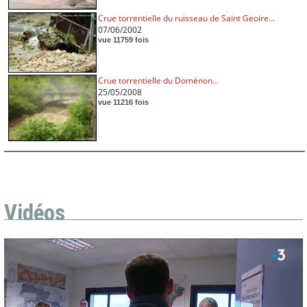
Crue torrentielle du ruisseau de Saint Geoire...
07/06/2002
vue 11759 fois
Crue torrentielle du Doménon...
25/05/2008
vue 11216 fois
Vidéos