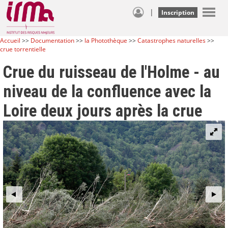
|
Inscription
Accueil
>>
Documentation
>>
la Photothèque
>>
Catastrophes naturelles
>>
crue torrentielle
Crue du ruisseau de l'Holme - au
niveau de la confluence avec la
Loire deux jours après la crue