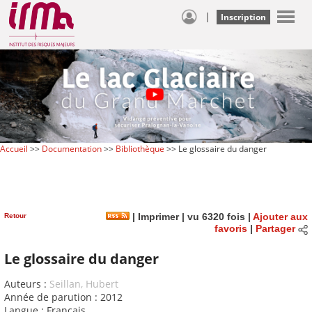
|
Inscription
Accueil
>>
Documentation
>>
Bibliothèque
>> Le glossaire du danger
Retour
|
Imprimer
| vu 6320 fois |
Ajouter aux
favoris
|
Partager
Le glossaire du danger
Auteurs :
Seillan, Hubert
Année de parution : 2012
Langue : Français