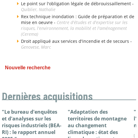
Le point sur l'obligation légale de débrouissaillement -
Quiblier, Nathalie
Rex technique inondation : Guide de préparation et de
mise en oeuvre -
Centre d'études et d'expertise sur les
risques, l'environnement, la mobilité et l'aménagement
(Cerema)
Droit appliqué aux services d'incendie et de secours -
Genovese, Marc
Nouvelle recherche
Dernières acquisitions
"Le bureau d'enquêtes
"Adaptation des
"
et d'analyses sur les
territoires de montagne
l
risques industriels (BEA-
au changement
n
RI) : le rapport annuel
climatique : état des
[ 