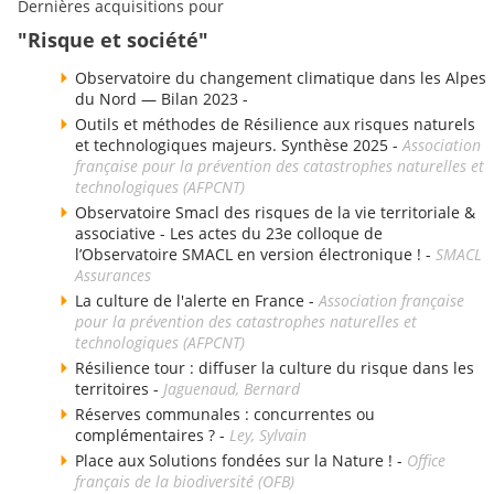
Dernières acquisitions pour
"Risque et société"
Observatoire du changement climatique dans les Alpes
du Nord — Bilan 2023 -
Outils et méthodes de Résilience aux risques naturels
et technologiques majeurs. Synthèse 2025 -
Association
française pour la prévention des catastrophes naturelles et
technologiques (AFPCNT)
Observatoire Smacl des risques de la vie territoriale &
associative - Les actes du 23e colloque de
l’Observatoire SMACL en version électronique ! -
SMACL
Assurances
La culture de l'alerte en France -
Association française
pour la prévention des catastrophes naturelles et
technologiques (AFPCNT)
Résilience tour : diffuser la culture du risque dans les
territoires -
Jaguenaud, Bernard
Réserves communales : concurrentes ou
complémentaires ? -
Ley, Sylvain
Place aux Solutions fondées sur la Nature ! -
Office
français de la biodiversité (OFB)