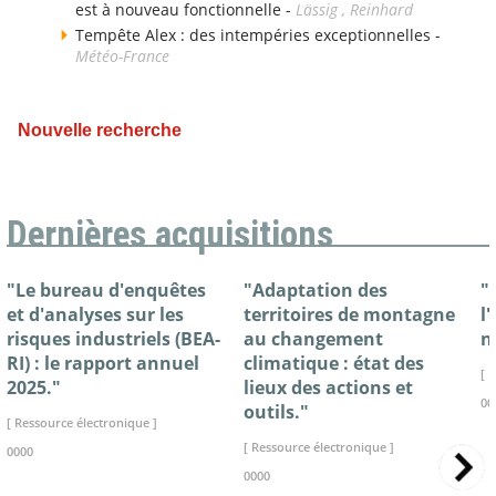
est à nouveau fonctionnelle -
Lässig , Reinhard
Tempête Alex : des intempéries exceptionnelles -
Météo-France
Nouvelle recherche
Dernières acquisitions
"Le bureau d'enquêtes
"Adaptation des
"
et d'analyses sur les
territoires de montagne
l
risques industriels (BEA-
au changement
n
RI) : le rapport annuel
climatique : état des
[ 
2025."
lieux des actions et
00
outils."
[ Ressource électronique ]
[ Ressource électronique ]
0000
0000