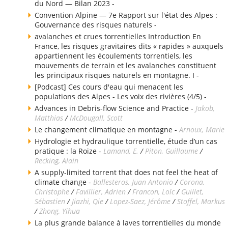
du Nord — Bilan 2023 -
Convention Alpine — 7e Rapport sur l'état des Alpes :
Gouvernance des risques naturels -
avalanches et crues torrentielles Introduction En
France, les risques gravitaires dits « rapides » auxquels
appartiennent les écoulements torrentiels, les
mouvements de terrain et les avalanches constituent
les principaux risques naturels en montagne. I -
[Podcast] Ces cours d'eau qui menacent les
populations des Alpes - Les voix des rivières (4/5) -
Advances in Debris-flow Science and Practice -
Jakob,
Matthias
/
McDougall, Scott
Le changement climatique en montagne -
Arnoux, Marie
Hydrologie et hydraulique torrentielle, étude d’un cas
pratique : la Roize -
Lamand, E.
/
Piton, Guillaume
/
Recking, Alain
A supply-limited torrent that does not feel the heat of
climate change -
Ballesteros, Juan Antonio
/
Corona,
Christophe
/
Favillier, Adrien
/
Francon, Loïc
/
Guillet,
Sébastien
/
Jiazhi, Qie
/
Lopez-Saez, Jérôme
/
Stoffel, Markus
/
Zhong, Yihua
La plus grande balance à laves torrentielles du monde