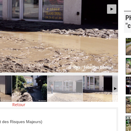
P
"c
Retour
t des Risques Majeurs)