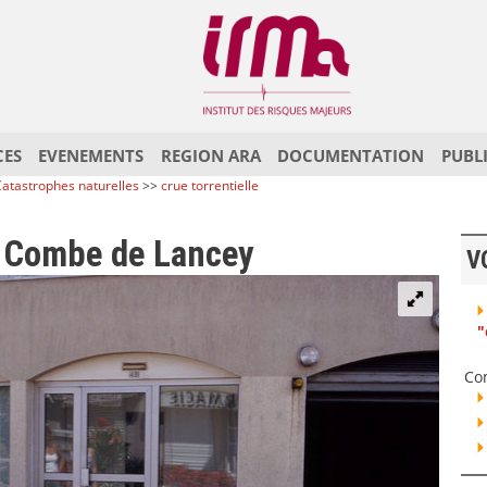
CES
EVENEMENTS
REGION ARA
DOCUMENTATION
PUBL
atastrophes naturelles
>>
crue torrentielle
a Combe de Lancey
V
"
Co