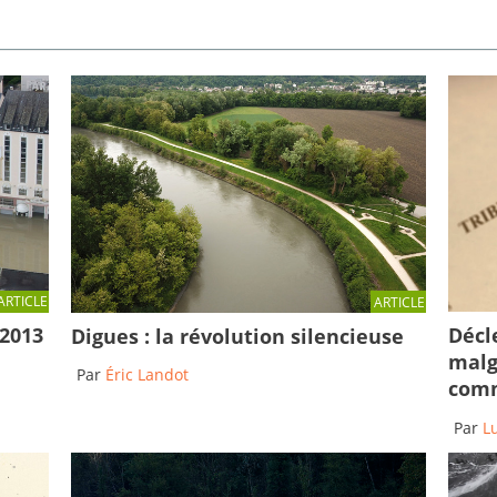
ARTICLE
ARTICLE
Décl
 2013
Digues : la révolution silencieuse
malg
Par
Éric Landot
comm
Par
L