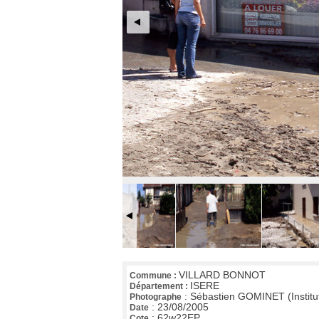
VILLARD BONNOT
Commune :
ISERE
Département :
:
Sébastien GOMINET (Institu
Photographe
:
23/08/2005
Date
:
62w22EP
Cote