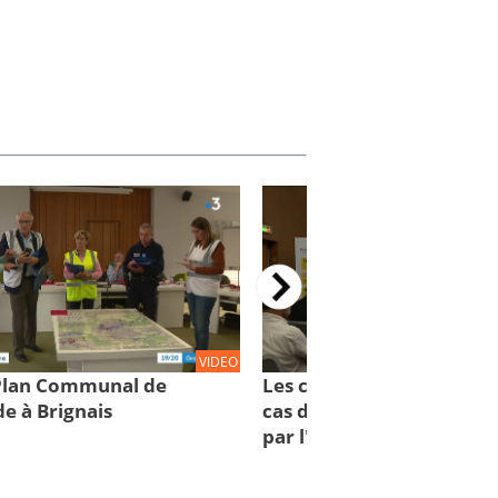
VIDEO
 Plan Communal de
Les comportements à con
e à Brignais
cas d'inondations : des cl
par l'IRMa et la mission 