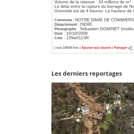
Volume de la retenue : 34 millions de m³
Le délai entre la rupture du barrage de 
Grenoble est de 4 heures. La hauteur de l
NOTRE DAME DE COMMIERS
Commune :
ISERE
Département :
:
Sébastien GOMINET (Institu
Photographe
:
10/10/2008
Date
:
139w011SR
Cote
| vue 15839 fois |
Ajouter aux favoris
|
Partager
Les derniers reportages