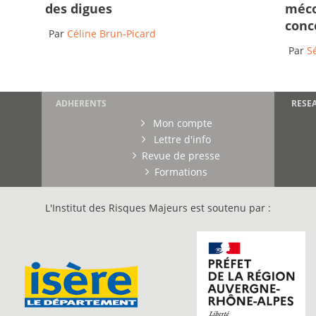
des digues
méco
conc
Par
Céline Brun-Picard
Par
S
ADHERENTS
RESE
Mon compte
Lettre d'info
Revue de presse
Formations
L'Institut des Risques Majeurs est soutenu par :