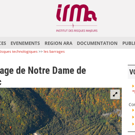
CES
EVENEMENTS
REGION ARA
DOCUMENTATION
PUBL
isques technologiques
>>
les barrages
rage de Notre Dame de
V
c
"
Co