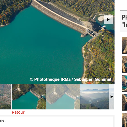
P
"l
Retour
iné.