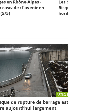
ges en Rhône-Alpes -
Les barrages en Rhône-Al
 cascade : l'avenir en
Risques en cascade : un l
(5/5)
héritage (4/5)
ARTICLE
isque de rupture de barrage est
re aujourd’hui largement