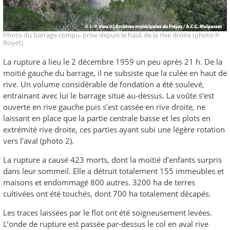
Photo du barrage rompu, prise depuis le haut de la rive droite (photo P.
Royet)
La rupture a lieu le 2 décembre 1959 un peu après 21 h. De la
moitié gauche du barrage, il ne subsiste que la culée en haut de
rive. Un volume considérable de fondation a été soulevé,
entrainant avec lui le barrage situé au-dessus. La voûte s’est
ouverte en rive gauche puis s’est cassée en rive droite, ne
laissant en place que la partie centrale basse et les plots en
extrémité rive droite, ces parties ayant subi une légère rotation
vers l’aval (photo 2).
La rupture a causé 423 morts, dont la moitié d’enfants surpris
dans leur sommeil. Elle a détruit totalement 155 immeubles et
maisons et endommagé 800 autres. 3200 ha de terres
cultivées ont été touchés, dont 700 ha totalement décapés.
Les traces laissées par le flot ont été soigneusement levées.
L’onde de rupture est passée par-dessus le col en aval rive