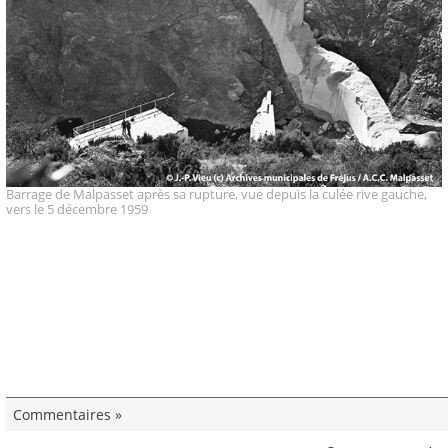
Barrage de Malpasset après sa rupture, vue depuis la culée rive gauche,
vers le 5 décembre 1959
Commentaires »