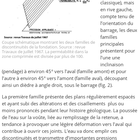
classique), mais
en rive gauche,
compte tenu de
l’orientation du
barrage, les deux
familles
Coupe schématique montrant les deux familles de
principales
discontinuités de la fondation. Source : revue
présentent pour
Travaux de juillet 1967. La perméabilité dans la
zone comprimée est divisée par plus de 100.
l’une une
inclinaison
(pendage) à environ 45° vers l’aval (famille amont) et pour
l’autre à environ 45° vers l’amont (famille aval), découpant
ainsi un dièdre à angle droit, sous le barrage (fig. 2).
La première famille présente des plans régulièrement espacés
et ayant subi des altérations et des cisaillements plus ou
moins prononcés pendant leur histoire géologique. La poussée
de l’eau sur la voûte, liée au remplissage de la retenue, a
tendance à provoquer une légère déformation vers l’aval qui
contribue à ouvrir ces joints. L’eau va donc emplir ces
discontinuités et transmettre d’importantes pressions