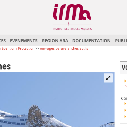
CES
EVENEMENTS
REGION ARA
DOCUMENTATION
PUBL
révention / Protection
>>
ouvrages paravalanches actifs
hes
V
"
Co