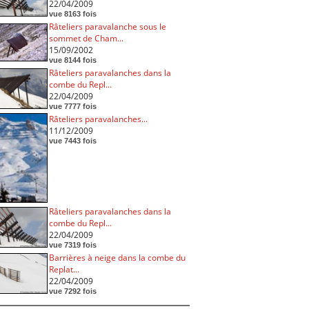
22/04/2009
vue 8163 fois
Râteliers paravalanche sous le
sommet de Cham...
15/09/2002
vue 8144 fois
Râteliers paravalanches dans la
combe du Repl...
22/04/2009
vue 7777 fois
Râteliers paravalanches...
11/12/2009
vue 7443 fois
Râteliers paravalanches dans la
combe du Repl...
22/04/2009
vue 7319 fois
Barrières à neige dans la combe du
Replat...
22/04/2009
vue 7292 fois