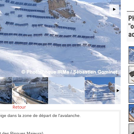
P
"
ac
Retour
eige dans la zone de départ de l'avalanche.
t des Risques Majeurs)