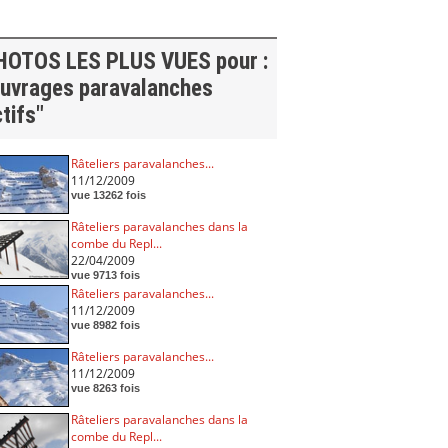
HOTOS LES PLUS VUES pour :
ouvrages paravalanches
tifs"
Râteliers paravalanches...
11/12/2009
vue 13262 fois
Râteliers paravalanches dans la
combe du Repl...
22/04/2009
vue 9713 fois
Râteliers paravalanches...
11/12/2009
vue 8982 fois
Râteliers paravalanches...
11/12/2009
vue 8263 fois
Râteliers paravalanches dans la
combe du Repl...