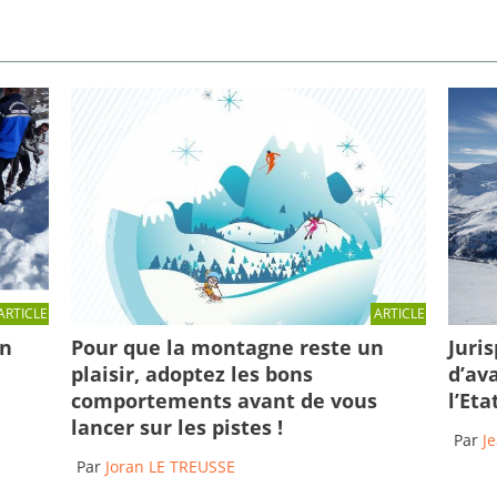
ARTICLE
ARTICLE
en
Pour que la montagne reste un
Juri
plaisir, adoptez les bons
d’av
comportements avant de vous
l’Eta
lancer sur les pistes !
Par
J
Par
Joran LE TREUSSE