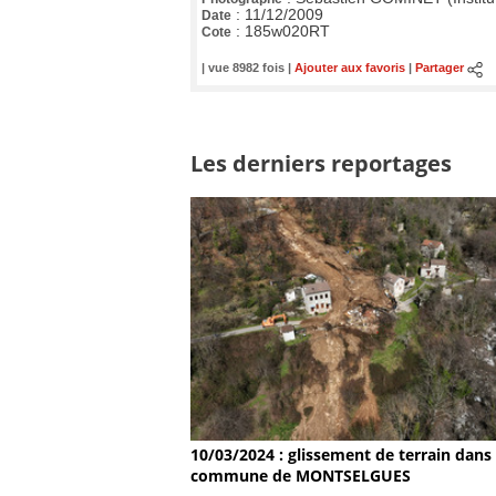
:
11/12/2009
Date
:
185w020RT
Cote
| vue 8982 fois |
Ajouter aux favoris
|
Partager
Les derniers reportages
10/03/2024 : glissement de terrain dans 
commune de MONTSELGUES