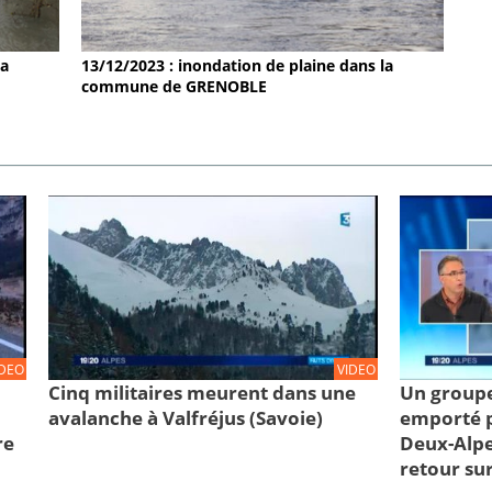
la
13/12/2023 : inondation de plaine dans la
commune de GRENOBLE
IDEO
VIDEO
Cinq militaires meurent dans une
Un groupe
avalanche à Valfréjus (Savoie)
emporté p
re
Deux-Alpe
retour sur