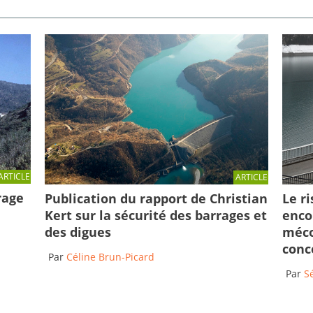
ARTICLE
ARTICLE
rage
Publication du rapport de Christian
Le r
Kert sur la sécurité des barrages et
enco
des digues
méco
conc
Par
Céline Brun-Picard
Par
S