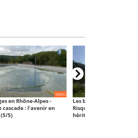
VIDEO
ges en Rhône-Alpes -
Les barrages en Rhône-Al
 cascade : l'avenir en
Risques en cascade : un l
(5/5)
héritage (4/5)