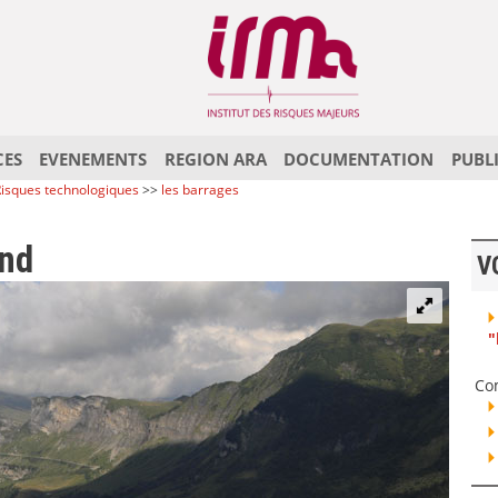
CES
EVENEMENTS
REGION ARA
DOCUMENTATION
PUBL
isques technologiques
>>
les barrages
end
V
"
Co