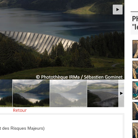
P
"l
Retour
t des Risques Majeurs)