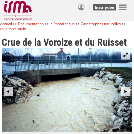
|
Inscription
Accueil
>>
Documentation
>>
la Photothèque
>>
Catastrophes naturelles
>>
crue torrentielle
Crue de la Voroize et du Ruisset