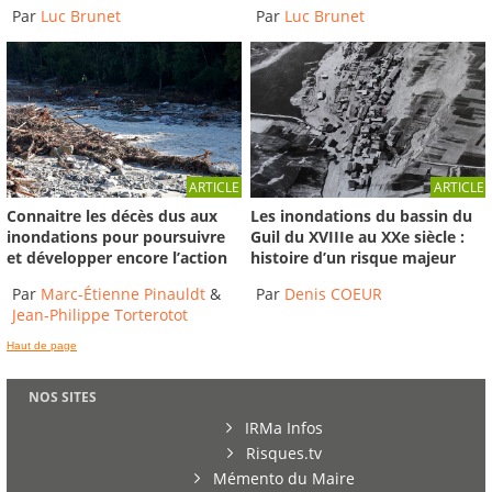
Par
Luc Brunet
Par
Luc Brunet
ARTICLE
ARTICLE
Connaitre les décès dus aux
Les inondations du bassin du
inondations pour poursuivre
Guil du XVIIIe au XXe siècle :
et développer encore l’action
histoire d’un risque majeur
Par
Marc-Étienne Pinauldt
&
Par
Denis COEUR
Jean-Philippe Torterotot
Haut de page
NOS SITES
IRMa Infos
Risques.tv
Mémento du Maire