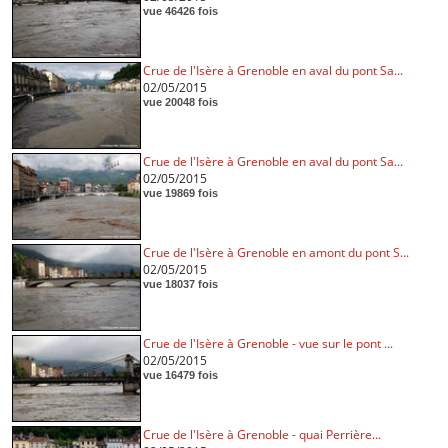
vue 46426 fois
Crue de l'Isère à Grenoble en aval du pont Sa...
02/05/2015
vue 20048 fois
Crue de l'Isère à Grenoble en aval du pont Sa...
02/05/2015
vue 19869 fois
Crue de l'Isère à Grenoble en amont du pont S...
02/05/2015
vue 18037 fois
Crue de l'Isère à Grenoble - vue sur le pont ...
02/05/2015
vue 16479 fois
Crue de l'Isère à Grenoble - quai Perrière...