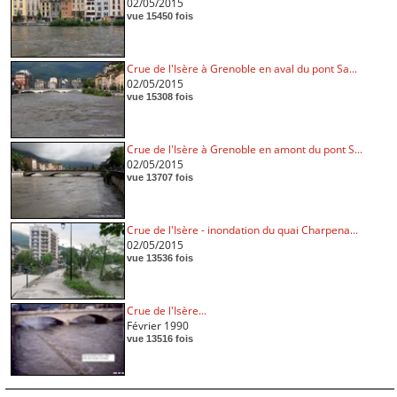
02/05/2015
vue 15450 fois
Crue de l'Isère à Grenoble en aval du pont Sa...
02/05/2015
vue 15308 fois
Crue de l'Isère à Grenoble en amont du pont S...
02/05/2015
vue 13707 fois
Crue de l'Isère - inondation du quai Charpena...
02/05/2015
vue 13536 fois
Crue de l'Isère...
Février 1990
vue 13516 fois