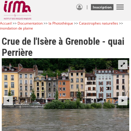
|
Inscription
Accueil
>>
Documentation
>>
la Photothèque
>>
Catastrophes naturelles
>>
inondation de plaine
Crue de l'Isère à Grenoble - quai
Perrière