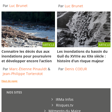
Par
Luc Brunet
Par
Luc Brunet
ARTICLE
ARTICLE
Connaitre les décès dus aux
Les inondations du bassin du
inondations pour poursuivre
Guil du XVIIIe au XXe siècle :
et développer encore l’action
histoire d’un risque majeur
Par
Marc-Étienne Pinauldt
&
Par
Denis COEUR
Jean-Philippe Torterotot
Haut de page
NOS SITES
IRMa Infos
Risques.tv
Mémento du Maire