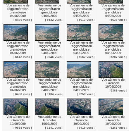
Vue aérienne de
Vue aérienne de
Vue aérienne de
Vue aérienne de
l'agglomération
l'agglomération
l'agglomération
l'agglomération
grenobloise
grenobloise
grenobloise
grenobloise
04/06/2009
04/06/2009
04/06/2009
04/06/2009
| 5489 vues |
| 5532 vues |
| 5613 vues |
| 5639 vues |
Vue aérienne de
Vue aérienne de
Vue aérienne de
Vue aérienne de
l'agglomération
l'agglomération
l'agglomération
l'agglomération
grenobloise
grenobloise
grenobloise
grenobloise
04/06/2009
04/06/2009
04/06/2009
04/06/2009
| 5542 vues |
| 9845 vues |
| 5652 vues |
| 5287 vues |
Vue aérienne de
Vue aérienne de
Vue aérienne de
Vue aérienne de
l'agglomération
l'agglomération
l'agglomération
Grenoble
grenobloise
grenobloise
grenobloise
10/09/2009
04/06/2009
04/06/2009
04/06/2009
| 5366 vues |
| 6458 vues |
| 6104 vues |
| 6259 vues |
Vue aérienne de
Vue aérienne de
Vue aérienne de
Vue aérienne de
Grenoble
Grenoble
Grenoble
Grenoble
10/09/2009
10/09/2009
10/09/2009
10/09/2009
| 9598 vues |
| 6241 vues |
| 5919 vues |
| 5268 vues |