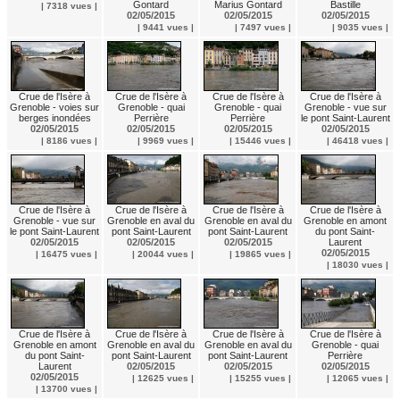
Gontard
Marius Gontard
Bastille
| 7318 vues |
02/05/2015
02/05/2015
02/05/2015
| 9441 vues |
| 7497 vues |
| 9035 vues |
Crue de l'Isère à
Crue de l'Isère à
Crue de l'Isère à
Crue de l'Isère à
Grenoble - voies sur
Grenoble - quai
Grenoble - quai
Grenoble - vue sur
berges inondées
Perrière
Perrière
le pont Saint-Laurent
02/05/2015
02/05/2015
02/05/2015
02/05/2015
| 8186 vues |
| 9969 vues |
| 15446 vues |
| 46418 vues |
Crue de l'Isère à
Crue de l'Isère à
Crue de l'Isère à
Crue de l'Isère à
Grenoble - vue sur
Grenoble en aval du
Grenoble en aval du
Grenoble en amont
le pont Saint-Laurent
pont Saint-Laurent
pont Saint-Laurent
du pont Saint-
02/05/2015
02/05/2015
02/05/2015
Laurent
02/05/2015
| 16475 vues |
| 20044 vues |
| 19865 vues |
| 18030 vues |
Crue de l'Isère à
Crue de l'Isère à
Crue de l'Isère à
Crue de l'Isère à
Grenoble en amont
Grenoble en aval du
Grenoble en aval du
Grenoble - quai
du pont Saint-
pont Saint-Laurent
pont Saint-Laurent
Perrière
Laurent
02/05/2015
02/05/2015
02/05/2015
02/05/2015
| 12625 vues |
| 15255 vues |
| 12065 vues |
| 13700 vues |