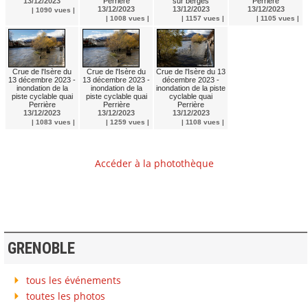
13/12/2023
Perrière
sur berges
Perrière
13/12/2023
13/12/2023
13/12/2023
| 1090 vues |
| 1008 vues |
| 1157 vues |
| 1105 vues |
Crue de l'Isère du
Crue de l'Isère du
Crue de l'Isère du 13
13 décembre 2023 -
13 décembre 2023 -
décembre 2023 -
inondation de la
inondation de la
inondation de la piste
piste cyclable quai
piste cyclable quai
cyclable quai
Perrière
Perrière
Perrière
13/12/2023
13/12/2023
13/12/2023
| 1083 vues |
| 1259 vues |
| 1108 vues |
Accéder à la photothèque
GRENOBLE
tous les événements
toutes les photos