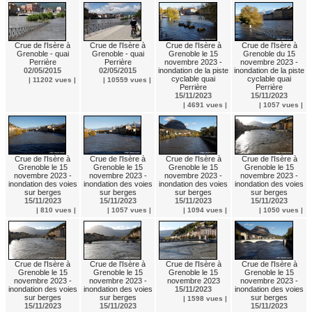
Crue de l'Isère à
Crue de l'Isère à
Crue de l'Isère à
Crue de l'Isère à
Grenoble - quai
Grenoble - quai
Grenoble le 15
Grenoble du 15
Perrière
Perrière
novembre 2023 -
novembre 2023 -
02/05/2015
02/05/2015
inondation de la piste
inondation de la piste
cyclable quai
cyclable quai
| 11202 vues |
| 10559 vues |
Perrière
Perrière
15/11/2023
15/11/2023
| 4691 vues |
| 1057 vues |
Crue de l'Isère à
Crue de l'Isère à
Crue de l'Isère à
Crue de l'Isère à
Grenoble le 15
Grenoble le 15
Grenoble le 15
Grenoble le 15
novembre 2023 -
novembre 2023 -
novembre 2023 -
novembre 2023 -
inondation des voies
inondation des voies
inondation des voies
inondation des voies
sur berges
sur berges
sur berges
sur berges
15/11/2023
15/11/2023
15/11/2023
15/11/2023
| 810 vues |
| 1057 vues |
| 1094 vues |
| 1050 vues |
Crue de l'Isère à
Crue de l'Isère à
Crue de l'Isère à
Crue de l'Isère à
Grenoble le 15
Grenoble le 15
Grenoble le 15
Grenoble le 15
novembre 2023 -
novembre 2023 -
novembre 2023
novembre 2023 -
inondation des voies
inondation des voies
15/11/2023
inondation des voies
sur berges
sur berges
sur berges
| 1598 vues |
15/11/2023
15/11/2023
15/11/2023