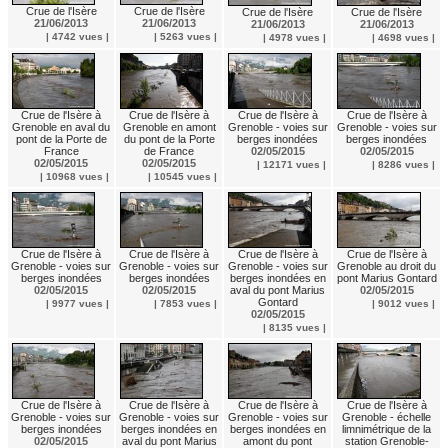
Crue de l'Isère
Crue de l'Isère
Crue de l'Isère
Crue de l'Isère
21/06/2013
21/06/2013
21/06/2013
21/06/2013
| 4742 vues |
| 5263 vues |
| 4978 vues |
| 4698 vues |
Crue de l'Isère à
Crue de l'Isère à
Crue de l'Isère à
Crue de l'Isère à
Grenoble en aval du
Grenoble en amont
Grenoble - voies sur
Grenoble - voies sur
pont de la Porte de
du pont de la Porte
berges inondées
berges inondées
France
de France
02/05/2015
02/05/2015
02/05/2015
02/05/2015
| 12171 vues |
| 8286 vues |
| 10968 vues |
| 10545 vues |
Crue de l'Isère à
Crue de l'Isère à
Crue de l'Isère à
Crue de l'Isère à
Grenoble - voies sur
Grenoble - voies sur
Grenoble - voies sur
Grenoble au droit du
berges inondées
berges inondées
berges inondées en
pont Marius Gontard
02/05/2015
02/05/2015
aval du pont Marius
02/05/2015
Gontard
| 9977 vues |
| 7853 vues |
| 9012 vues |
02/05/2015
| 8135 vues |
Crue de l'Isère à
Crue de l'Isère à
Crue de l'Isère à
Crue de l'Isère à
Grenoble - voies sur
Grenoble - voies sur
Grenoble - voies sur
Grenoble - échelle
berges inondées
berges inondées en
berges inondées en
limnimétrique de la
02/05/2015
aval du pont Marius
amont du pont
station Grenoble-