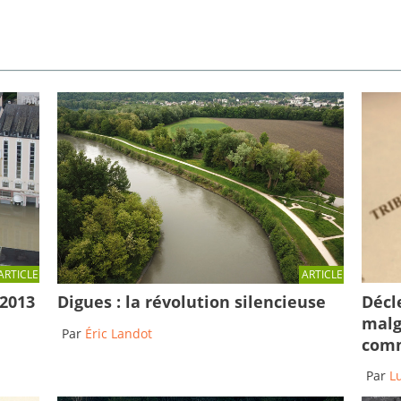
ARTICLE
ARTICLE
Décl
 2013
Digues : la révolution silencieuse
malg
Par
Éric Landot
comm
Par
L