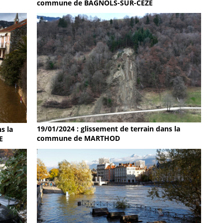
commune de BAGNOLS-SUR-CEZE
19/01/2024 : glissement de terrain dans la
s la
commune de MARTHOD
E