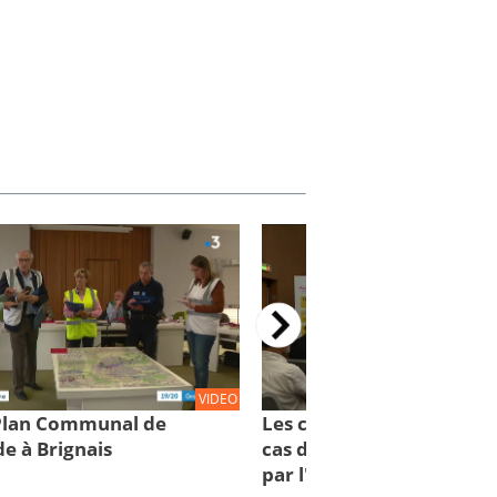
VIDEO
 Plan Communal de
Les comportements à con
e à Brignais
cas d'inondations : des cl
par l'IRMa et la mission 