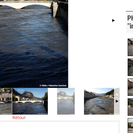
P
"i
Retour