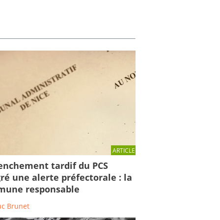
ARTICLE
enchement tardif du PCS
ré une alerte préfectorale : la
une responsable
uc Brunet