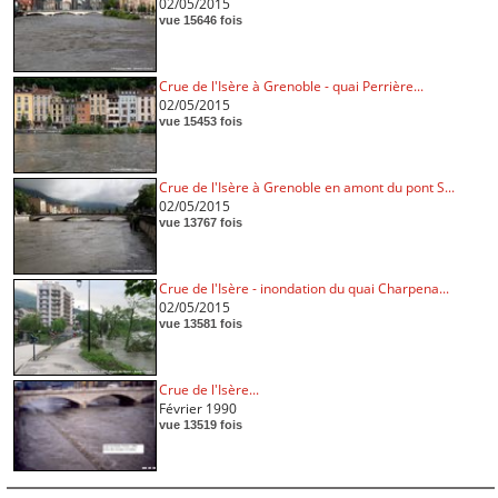
02/05/2015
vue 15646 fois
Crue de l'Isère à Grenoble - quai Perrière...
02/05/2015
vue 15453 fois
Crue de l'Isère à Grenoble en amont du pont S...
02/05/2015
vue 13767 fois
Crue de l'Isère - inondation du quai Charpena...
02/05/2015
vue 13581 fois
Crue de l'Isère...
Février 1990
vue 13519 fois