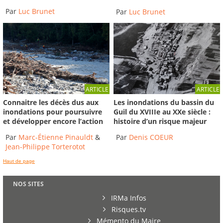
Par
Luc Brunet
Par
Luc Brunet
ARTICLE
ARTICLE
Connaitre les décès dus aux
Les inondations du bassin du
inondations pour poursuivre
Guil du XVIIIe au XXe siècle :
et développer encore l’action
histoire d’un risque majeur
Par
Marc-Étienne Pinauldt
&
Par
Denis COEUR
Jean-Philippe Torterotot
Haut de page
NOS SITES
IRMa Infos
Risques.tv
Mémento du Maire