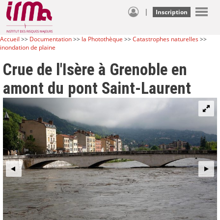
|
Inscription
Accueil
>>
Documentation
>>
la Photothèque
>>
Catastrophes naturelles
>>
inondation de plaine
Crue de l'Isère à Grenoble en
amont du pont Saint-Laurent