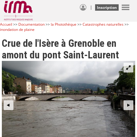
|
Inscription
Accueil
>>
Documentation
>>
la Photothèque
>>
Catastrophes naturelles
>>
inondation de plaine
Crue de l'Isère à Grenoble en
amont du pont Saint-Laurent