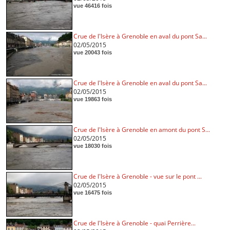
vue 46416 fois
Crue de l'Isère à Grenoble en aval du pont Sa...
02/05/2015
vue 20043 fois
Crue de l'Isère à Grenoble en aval du pont Sa...
02/05/2015
vue 19863 fois
Crue de l'Isère à Grenoble en amont du pont S...
02/05/2015
vue 18030 fois
Crue de l'Isère à Grenoble - vue sur le pont ...
02/05/2015
vue 16475 fois
Crue de l'Isère à Grenoble - quai Perrière...