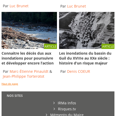
Par
Luc Brunet
Par
Luc Brunet
ARTICLE
ARTICLE
Connaitre les décès dus aux
Les inondations du bassin du
inondations pour poursuivre
Guil du XVIIIe au XXe siècle :
et développer encore l’action
histoire d’un risque majeur
Par
Marc-Étienne Pinauldt
&
Par
Denis COEUR
Jean-Philippe Torterotot
Haut de page
NOS SITES
IRMa Infos
Risques.tv
Mémento du Maire