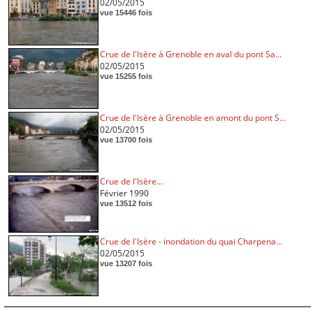
02/05/2015
vue 15446 fois
Crue de l'Isère à Grenoble en aval du pont Sa...
02/05/2015
vue 15255 fois
Crue de l'Isère à Grenoble en amont du pont S...
02/05/2015
vue 13700 fois
Crue de l'Isère...
Février 1990
vue 13512 fois
Crue de l'Isère - inondation du quai Charpena...
02/05/2015
vue 13207 fois