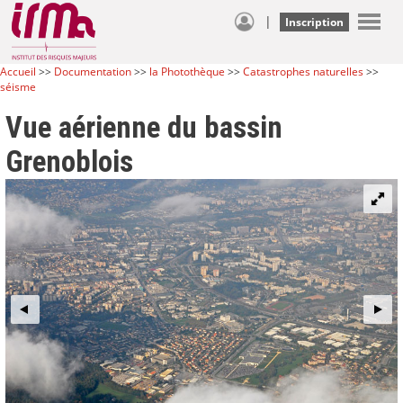
|
Inscription
Accueil
>>
Documentation
>>
la Photothèque
>>
Catastrophes naturelles
>>
séisme
Vue aérienne du bassin
Grenoblois