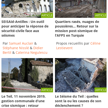
ARTICLE
ARTICLE
SEISAid-Antilles : Un outil
Quartiers rasés, nuages de
pour anticiper la réponse de
poussières… Retour sur la
sécurité-civile face aux
mission post-sismique de
séismes
l’AFPS en Turquie
Par
Samuel Auclair
&
Propos recueillis par
Céline
Stéphane Nisslé
&
Didier
Lestievent
Bertil
&
Caterina Negulescu
ARTICLE
ARTICLE
Le Séisme du Teil : quelles
Le Teil, 11 novembre 2019,
sont la ou les causes de son
gestion communale d’une
déclenchement ?
crise sismique : retour