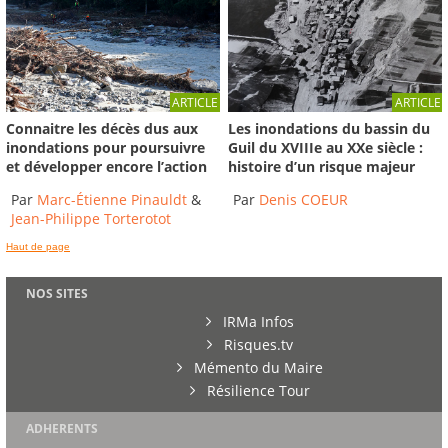
ARTICLE
ARTICLE
Connaitre les décès dus aux
Les inondations du bassin du
inondations pour poursuivre
Guil du XVIIIe au XXe siècle :
et développer encore l’action
histoire d’un risque majeur
Par
Marc-Étienne Pinauldt
&
Par
Denis COEUR
Jean-Philippe Torterotot
Haut de page
NOS SITES
IRMa Infos
Risques.tv
Mémento du Maire
Résilience Tour
ADHERENTS