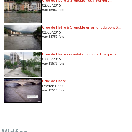
Crue de l'Isère à Grenoble - quai Perrière...
02/05/2015
vue 15452 fois
Crue de l'Isère à Grenoble en amont du pont S...
02/05/2015
vue 13757 fois
Crue de l'Isère - inondation du quai Charpena...
02/05/2015
vue 13578 fois
Crue de l'Isère...
Février 1990
vue 13518 fois