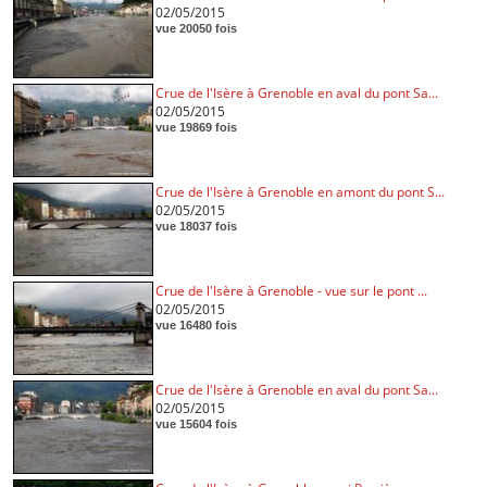
02/05/2015
vue 20050 fois
Crue de l'Isère à Grenoble en aval du pont Sa...
02/05/2015
vue 19869 fois
Crue de l'Isère à Grenoble en amont du pont S...
02/05/2015
vue 18037 fois
Crue de l'Isère à Grenoble - vue sur le pont ...
02/05/2015
vue 16480 fois
Crue de l'Isère à Grenoble en aval du pont Sa...
02/05/2015
vue 15604 fois