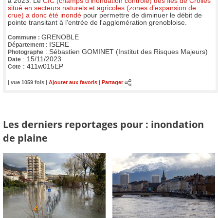
à 2023. Le
CIC (champs d'inondation contrôlé) des îles de Crolles
situé en secteurs naturels et agricoles (zones d’expansion de
crue) a donc été inondé
pour permettre de diminuer le débit de
pointe transitant à l'entrée de l'agglomération grenobloise.
GRENOBLE
Commune :
ISERE
Département :
:
Sébastien GOMINET (Institut des Risques Majeurs)
Photographe
:
15/11/2023
Date
:
411w015EP
Cote
| vue 1059 fois |
Ajouter aux favoris
|
Partager
Les derniers reportages pour : inondation
de plaine