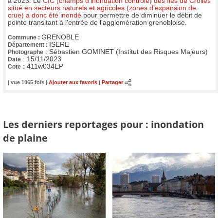
à 2023. Le
CIC (champs d'inondation contrôlé) des îles de Crolles
situé en secteurs naturels et agricoles (zones d’expansion de
crue) a donc été inondé
pour permettre de diminuer le débit de
pointe transitant à l'entrée de l'agglomération grenobloise.
GRENOBLE
Commune :
ISERE
Département :
:
Sébastien GOMINET (Institut des Risques Majeurs)
Photographe
:
15/11/2023
Date
:
411w034EP
Cote
| vue 1065 fois |
Ajouter aux favoris
|
Partager
Les derniers reportages pour : inondation
de plaine