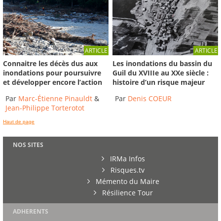
ARTICLE
ARTICLE
Connaitre les décès dus aux
Les inondations du bassin du
inondations pour poursuivre
Guil du XVIIIe au XXe siècle :
et développer encore l’action
histoire d’un risque majeur
Par
Marc-Étienne Pinauldt
&
Par
Denis COEUR
Jean-Philippe Torterotot
Haut de page
NOS SITES
IRMa Infos
Risques.tv
Mémento du Maire
Résilience Tour
ADHERENTS