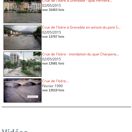
Crue de l'Isère à Grenoble - quai Perrière...
02/05/2015
vue 15453 fois
Crue de l'Isère à Grenoble en amont du pont S...
02/05/2015
vue 13767 fois
Crue de l'Isère - inondation du quai Charpena...
02/05/2015
vue 13581 fois
Crue de l'Isère...
Février 1990
vue 13519 fois