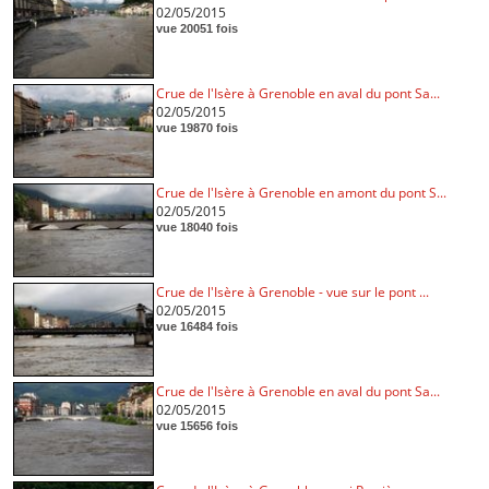
02/05/2015
vue 20051 fois
Crue de l'Isère à Grenoble en aval du pont Sa...
02/05/2015
vue 19870 fois
Crue de l'Isère à Grenoble en amont du pont S...
02/05/2015
vue 18040 fois
Crue de l'Isère à Grenoble - vue sur le pont ...
02/05/2015
vue 16484 fois
Crue de l'Isère à Grenoble en aval du pont Sa...
02/05/2015
vue 15656 fois