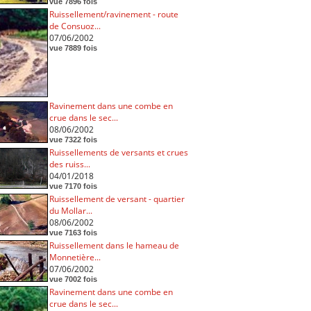
vue 7896 fois
Ruissellement/ravinement - route
de Consuoz...
07/06/2002
vue 7889 fois
Ravinement dans une combe en
crue dans le sec...
08/06/2002
vue 7322 fois
Ruissellements de versants et crues
des ruiss...
04/01/2018
vue 7170 fois
Ruissellement de versant - quartier
du Mollar...
08/06/2002
vue 7163 fois
Ruissellement dans le hameau de
Monnetière...
07/06/2002
vue 7002 fois
Ravinement dans une combe en
crue dans le sec...