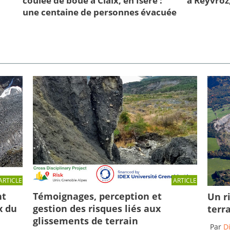
coulée de boue à Claix, en Isère :
à Reyvroz
une centaine de personnes évacuée
ARTICLE
ARTICLE
Témoignages, perception et
nt
Un r
gestion des risques liés aux
x du
terr
glissements de terrain
Par
D