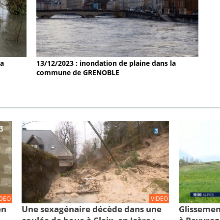
la
13/12/2023 : inondation de plaine dans la
commune de GRENOBLE
IDEO
VIDEO
en
Une sexagénaire décède dans une
Glissemen