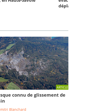
, en Haute-Savoie
évacuées... 75 personnes
déplacées!
ARTICLE
isque connu de glissement de
ain
imitri Blanchard