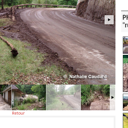
P
"r
Retour