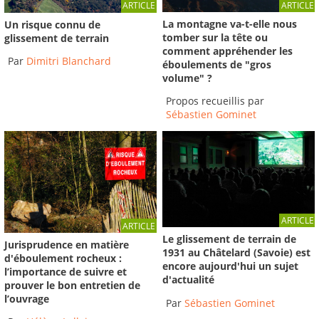
ARTICLE
ARTICLE
La montagne va-t-elle nous
Un risque connu de
tomber sur la tête ou
glissement de terrain
comment appréhender les
Par
Dimitri Blanchard
éboulements de "gros
volume" ?
Propos recueillis par
Sébastien Gominet
ARTICLE
ARTICLE
Le glissement de terrain de
Jurisprudence en matière
1931 au Châtelard (Savoie) est
d'éboulement rocheux :
encore aujourd'hui un sujet
l’importance de suivre et
d'actualité
prouver le bon entretien de
l’ouvrage
Par
Sébastien Gominet