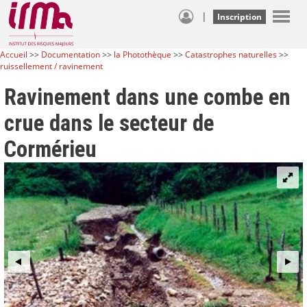
|
Inscription
Accueil
>>
Documentation
>>
la Photothèque
>>
Catastrophes naturelles
>>
ruissellement / ravinement
Ravinement dans une combe en
crue dans le secteur de
Cormérieu