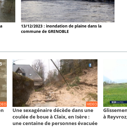
la
13/12/2023 : inondation de plaine dans la
commune de GRENOBLE
IDEO
VIDEO
en
Une sexagénaire décède dans une
Glissemen
coulée de boue à Claix, en Isère :
à Reyvroz
une centaine de personnes évacuée