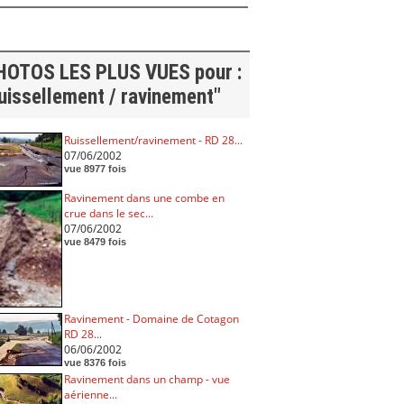
HOTOS LES PLUS VUES pour :
uissellement / ravinement"
Ruissellement/ravinement - RD 28...
07/06/2002
vue 8977 fois
Ravinement dans une combe en
crue dans le sec...
07/06/2002
vue 8479 fois
Ravinement - Domaine de Cotagon
RD 28...
06/06/2002
vue 8376 fois
Ravinement dans un champ - vue
aérienne...