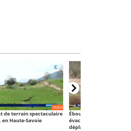
VIDEO
t de terrain spectaculaire
Éboulement de Culoz: 88
, en Haute-Savoie
évacuées... 75 personnes
déplacées!