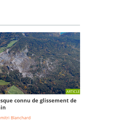
ARTICLE
isque connu de glissement de
ain
imitri Blanchard