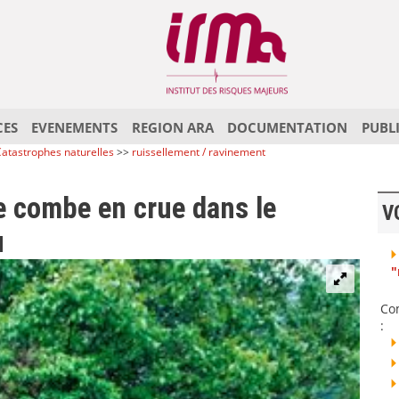
CES
EVENEMENTS
REGION ARA
DOCUMENTATION
PUBL
atastrophes naturelles
>>
ruissellement / ravinement
 combe en crue dans le
V
u
"
Co
: