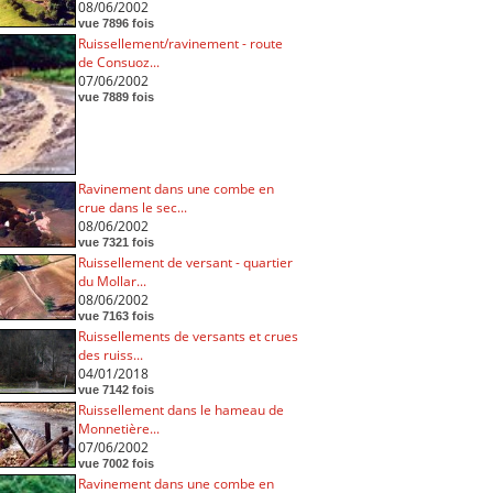
08/06/2002
vue 7896 fois
Ruissellement/ravinement - route
de Consuoz...
07/06/2002
vue 7889 fois
Ravinement dans une combe en
crue dans le sec...
08/06/2002
vue 7321 fois
Ruissellement de versant - quartier
du Mollar...
08/06/2002
vue 7163 fois
Ruissellements de versants et crues
des ruiss...
04/01/2018
vue 7142 fois
Ruissellement dans le hameau de
Monnetière...
07/06/2002
vue 7002 fois
Ravinement dans une combe en