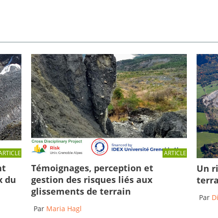
ARTICLE
ARTICLE
Témoignages, perception et
nt
Un r
gestion des risques liés aux
x du
terr
glissements de terrain
Par
D
Par
Maria Hagl