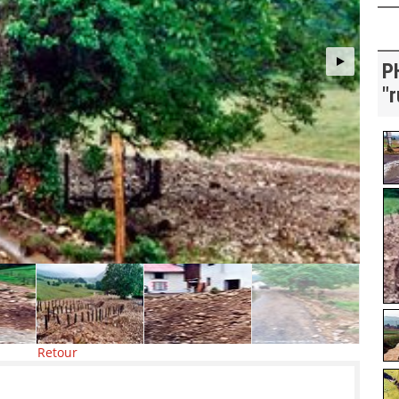
P
"r
Retour