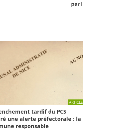
par l'IRMa et la mission 
ARTICLE
enchement tardif du PCS
ré une alerte préfectorale : la
une responsable