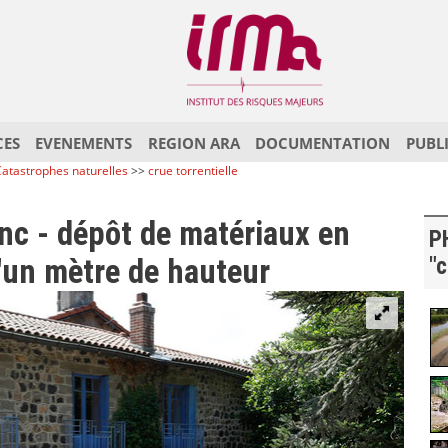
CES
EVENEMENTS
REGION ARA
DOCUMENTATION
PUBL
atastrophes naturelles
>>
crue torrentielle
nc - dépôt de matériaux en
P
d'un mètre de hauteur
"c