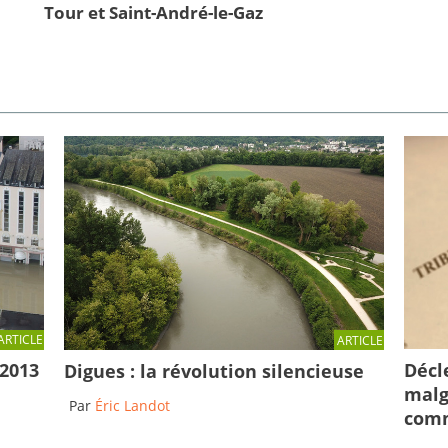
Tour et Saint-André-le-Gaz
ARTICLE
ARTICLE
Décl
 2013
Digues : la révolution silencieuse
malg
Par
Éric Landot
comm