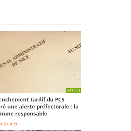
ARTICLE
enchement tardif du PCS
ré une alerte préfectorale : la
une responsable
uc Brunet