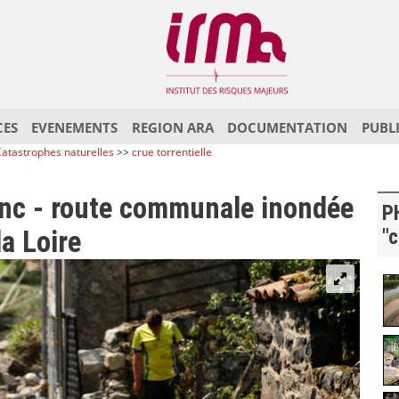
CES
EVENEMENTS
REGION ARA
DOCUMENTATION
PUBL
atastrophes naturelles
>>
crue torrentielle
anc - route communale inondée
P
la Loire
"c