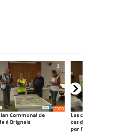
VIDEO
 Plan Communal de
Les comportements à con
e à Brignais
cas d'inondations : des cl
par l'IRMa et la mission 