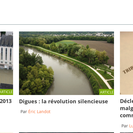
ARTICLE
ARTICLE
Décl
 2013
Digues : la révolution silencieuse
malg
Par
Éric Landot
comm
Par
L