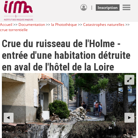
|
Inscription
Accueil
>>
Documentation
>>
la Photothèque
>>
Catastrophes naturelles
>>
crue torrentielle
Crue du ruisseau de l'Holme -
entrée d'une habitation détruite
en aval de l'hôtel de la Loire