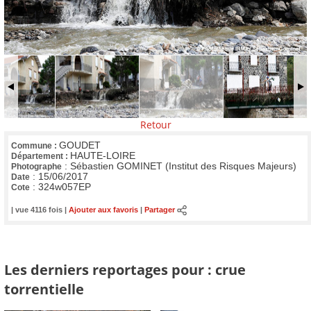
Retour
GOUDET
Commune :
HAUTE-LOIRE
Département :
:
Sébastien GOMINET (Institut des Risques Majeurs)
Photographe
:
15/06/2017
Date
:
324w057EP
Cote
| vue 4116 fois |
Ajouter aux favoris
|
Partager
Les derniers reportages pour : crue
torrentielle