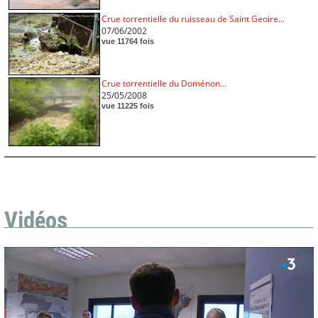
Crue torrentielle du ruisseau de Saint Geoire...
07/06/2002
vue 11764 fois
Crue torrentielle du Doménon...
25/05/2008
vue 11225 fois
Vidéos