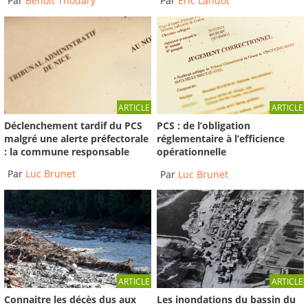
Par
Benoit Thouary
Par
Éric Landot
ARTICLE
ARTICLE
Déclenchement tardif du PCS
PCS : de l’obligation
malgré une alerte préfectorale
réglementaire à l’efficience
: la commune responsable
opérationnelle
Par
Luc Brunet
Par
Luc Brunet
ARTICLE
ARTICLE
Connaitre les décès dus aux
Les inondations du bassin du