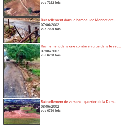
vue 7162 fois
Ruissellement dans le hameau de Monnetière...
07/06/2002
vue 7000 fois
Ravinement dans une combe en crue dans le sec...
07/06/2002
vue 6738 fois
Ruissellement de versant - quartier de la Dem...
08/06/2002
vue 6720 fois