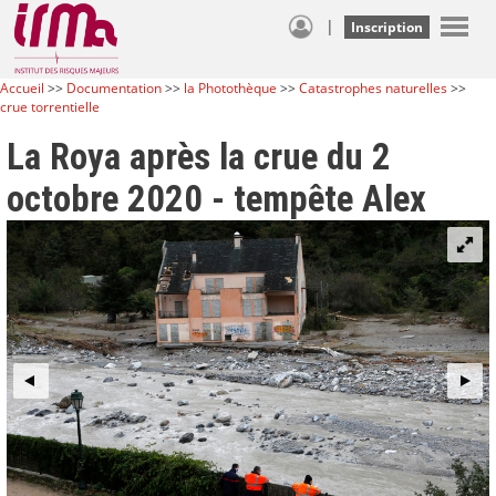
|
Inscription
Accueil
>>
Documentation
>>
la Photothèque
>>
Catastrophes naturelles
>>
crue torrentielle
La Roya après la crue du 2
octobre 2020 - tempête Alex