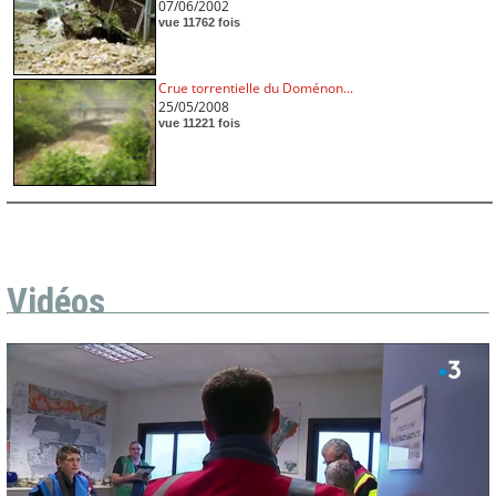
07/06/2002
vue 11762 fois
Crue torrentielle du Doménon...
25/05/2008
vue 11221 fois
Vidéos