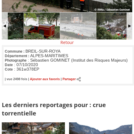
Retour
BREIL-SUR-ROYA
Commune :
ALPES-MARITIMES
Département :
:
Sébastien GOMINET (Institut des Risques Majeurs)
Photographe
:
07/10/2020
Date
:
361w378EP
Cote
| vue 2498 fois |
Ajouter aux favoris
|
Partager
Les derniers reportages pour : crue
torrentielle