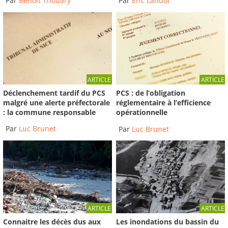
Par
Benoit Thouary
Par
Éric Landot
ARTICLE
ARTICLE
Déclenchement tardif du PCS
PCS : de l’obligation
malgré une alerte préfectorale
réglementaire à l’efficience
: la commune responsable
opérationnelle
Par
Luc Brunet
Par
Luc Brunet
ARTICLE
ARTICLE
Connaitre les décès dus aux
Les inondations du bassin du