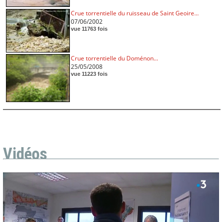
Crue torrentielle du ruisseau de Saint Geoire...
07/06/2002
vue 11763 fois
Crue torrentielle du Doménon...
25/05/2008
vue 11223 fois
Vidéos