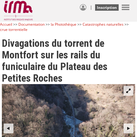
|
Inscription
Accueil
>>
Documentation
>>
la Photothèque
>>
Catastrophes naturelles
>>
crue torrentielle
Divagations du torrent de
Montfort sur les rails du
funiculaire du Plateau des
Petites Roches