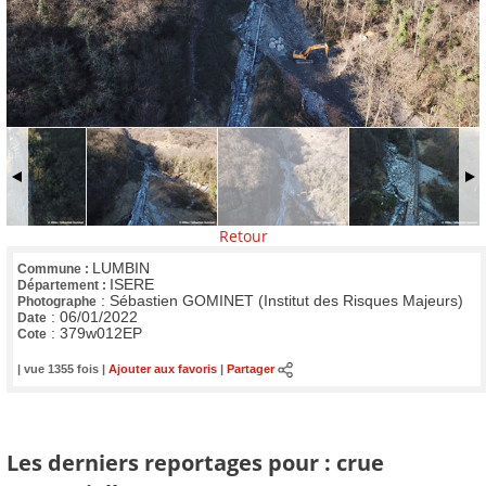
Retour
LUMBIN
Commune :
ISERE
Département :
:
Sébastien GOMINET (Institut des Risques Majeurs)
Photographe
:
06/01/2022
Date
:
379w012EP
Cote
| vue 1355 fois |
Ajouter aux favoris
|
Partager
Les derniers reportages pour : crue