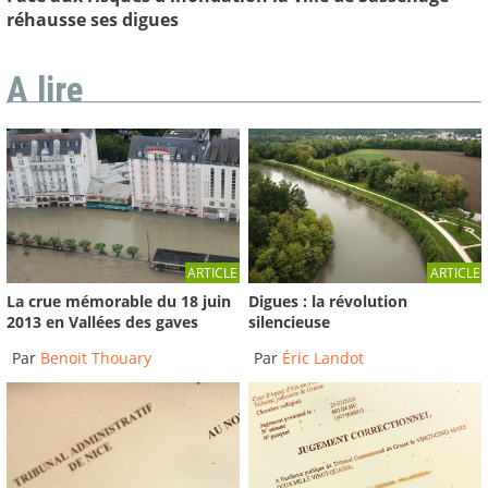
réhausse ses digues
A lire
ARTICLE
ARTICLE
La crue mémorable du 18 juin
Digues : la révolution
2013 en Vallées des gaves
silencieuse
Par
Benoit Thouary
Par
Éric Landot