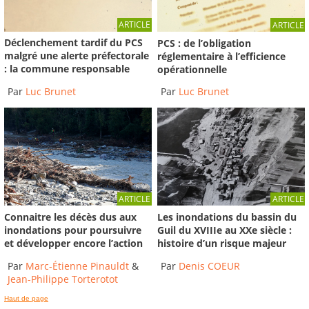
ARTICLE
ARTICLE
Déclenchement tardif du PCS
PCS : de l’obligation
malgré une alerte préfectorale
réglementaire à l’efficience
: la commune responsable
opérationnelle
Par
Luc Brunet
Par
Luc Brunet
ARTICLE
ARTICLE
Connaitre les décès dus aux
Les inondations du bassin du
inondations pour poursuivre
Guil du XVIIIe au XXe siècle :
et développer encore l’action
histoire d’un risque majeur
Par
Marc-Étienne Pinauldt
&
Par
Denis COEUR
Jean-Philippe Torterotot
Haut de page