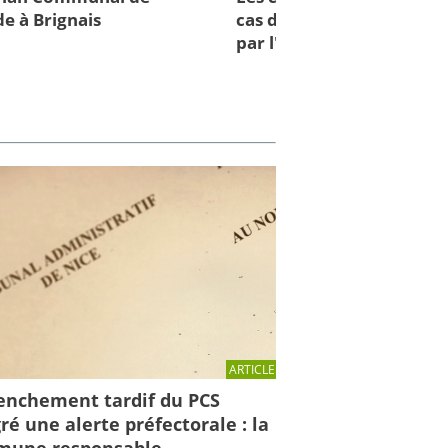
e à Brignais
cas d'inondations : des cl
par l'IRMa et la mission 
ARTICLE
enchement tardif du PCS
ré une alerte préfectorale : la