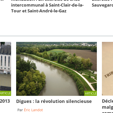
intercommunal à Saint-Clair-de-la-
Sauvegard
Tour et Saint-André-le-Gaz
ARTICLE
ARTICLE
Décl
 2013
Digues : la révolution silencieuse
malg
Par
Éric Landot