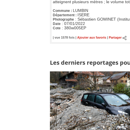
atteignent plusieurs mètres ; le volume t
LUMBIN
Commune :
ISERE
Département :
:
Sébastien GOMINET (Institu
Photographe
:
07/01/2022
Date
:
380w005EP
Cote
| vue 1578 fois |
Ajouter aux favoris
|
Partager
Les derniers reportages pour