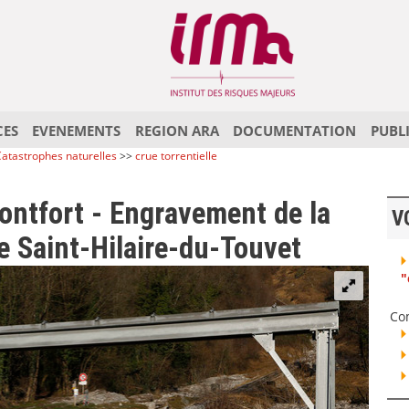
CES
EVENEMENTS
REGION ARA
DOCUMENTATION
PUBL
atastrophes naturelles
>>
crue torrentielle
ontfort - Engravement de la
V
de Saint-Hilaire-du-Touvet
"
Co