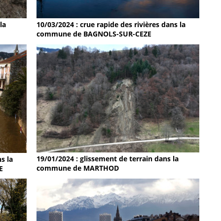
la
10/03/2024 : crue rapide des rivières dans la
commune de BAGNOLS-SUR-CEZE
19/01/2024 : glissement de terrain dans la
s la
commune de MARTHOD
E