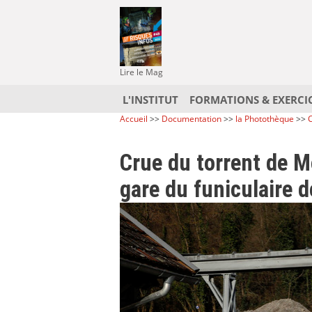
Lire le Mag
L'INSTITUT
FORMATIONS & EXERCI
Accueil
>>
Documentation
>>
la Photothèque
>>
C
Crue du torrent de M
gare du funiculaire 