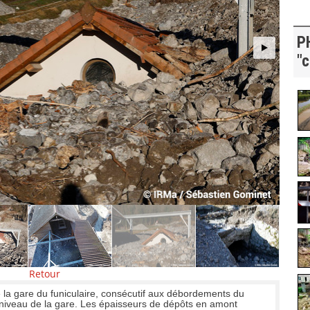
P
"c
Retour
la gare du funiculaire, consécutif aux débordements du
 niveau de la gare. Les épaisseurs de dépôts en amont