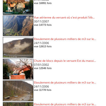
vue 16991 fois
Vue aérienne du versant où s'est produit l'éb...
30/11/2007
vue 14773 fois
Eboulement de plusieurs milliers de m3 sur le...
24/11/2006
vue 12613 fois
Chute de blocs depuis le versant Est du massi...
07/01/2002
vue 12546 fois
Eboulement de plusieurs milliers de m3 sur le...
24/11/2006
vue 11778 fois
Eboulement de plusieurs milliers de m3 sur le...