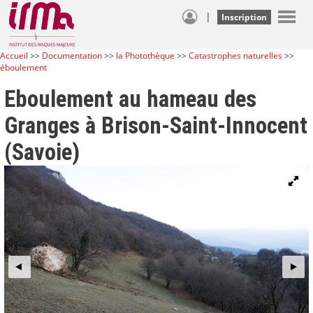
|
Inscription
Accueil
>>
Documentation
>>
la Photothèque
>>
Catastrophes naturelles
>>
éboulement
Eboulement au hameau des
Granges à Brison-Saint-Innocent
(Savoie)