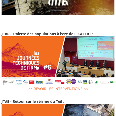
JT#6 - L'alerte des populations à l'ere de FR-ALERT
:
>> REVOIR LES INTERVENTIONS <<
JT#5 - Retour sur le séisme du Teil
: