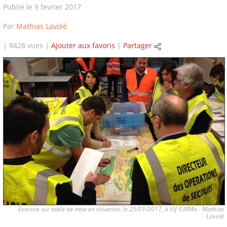
Publié le 9 fevrier 2017
Par
Mathias Lavolé
| 8428 vues |
Ajouter aux favoris
|
Partager
Exercice sur table de mise en situation, le 25/01/2017, à Vif ©IRMa - Mathias
Lavolé