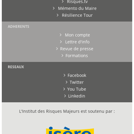
Risques.tv
Mémento du Maire
Résilience Tour
ADHERENTS
Mon compte
Lettre d'info
Revue de presse
Formations
RESEAUX
Facebook
Twitter
You Tube
Linkedin
L'Institut des Risques Majeurs est soutenu par :