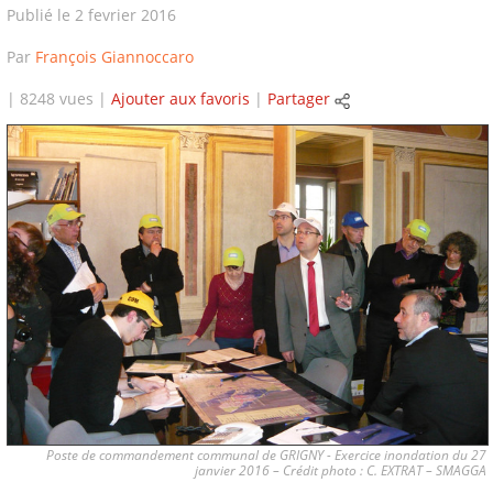
Publié le 2 fevrier 2016
Par
François Giannoccaro
| 8248 vues |
Ajouter aux favoris
|
Partager
Poste de commandement communal de GRIGNY - Exercice inondation du 27
janvier 2016 – Crédit photo : C. EXTRAT – SMAGGA