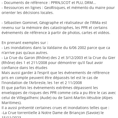
- Documents de référence : PPRN,SCOT et PLU, DRM...
- Ressources en lignes : GeoRisques, et mémento du maire pour
orienter les décisions locales.
- Sébastien Gominet, Géographe et réalisateur de l’IRMa est
revenu sur la mémoire des catastrophes, les PPR et certains
événements de référence à partir de photos, cartes et vidéos.
En prenant exemples sur :
- Les inondations dans la Valdaine du 6/06 2002 parce que ca
n’arrive pas qu’aux autres.
- La Crue du Garon (Rhône) des 2 et 3/12/2003 et la Crue du Gier
(Rhône) des 1 et 211/2008 pour démontrer qu’il faut avoir
confiance dans les études
Mais aussi garder à l’esprit que les événements de référence
pris en compte peuvent être dépassés tel est le cas de
l’inondation de l’Arbresle, les 1er et 2 11/2008
Et que parfois les évènements extrêmes dépassent les
enveloppes de risques des PPR comme cela a pu être le cas avec
celui de Villegailhenc (Aude) ou de Saint-Martin-Vésubie (Alpes
Maritimes).
Il a aussi présenté certaines crues et inondations telles que :
-La Crue torrentielle à Notre Dame de Briançon (Savoie) le
15/11/2023