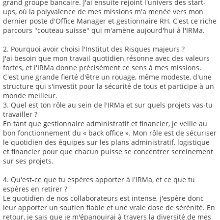
grand groupe bancaire. J'ai ensuite rejoint l'univers des start-
ups, où la polyvalence de mes missions m'a menée vers mon
dernier poste d'Office Manager et gestionnaire RH. C'est ce riche
parcours "couteau suisse" qui m'amène aujourd'hui à l'IRMa.
2. Pourquoi avoir choisi l'Institut des Risques majeurs ?
J'ai besoin que mon travail quotidien résonne avec des valeurs
fortes, et l'IRMa donne précisément ce sens à mes missions.
C'est une grande fierté d'être un rouage, même modeste, d'une
structure qui s'investit pour la sécurité de tous et participe à un
monde meilleur.
3. Quel est ton rôle au sein de l'IRMa et sur quels projets vas-tu
travailler ?
En tant que gestionnaire administratif et financier, je veille au
bon fonctionnement du « back office ». Mon rôle est de sécuriser
le quotidien des équipes sur les plans administratif, logistique
et financier pour que chacun puisse se concentrer sereinement
sur ses projets.
4. Qu'est-ce que tu espères apporter à l'IRMa, et ce que tu
espères en retirer ?
Le quotidien de nos collaborateurs est intense, j'espère donc
leur apporter un soutien fiable et une vraie dose de sérénité. En
retour, je sais que je m'épanouirai à travers la diversité de mes