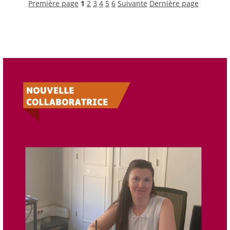
Première page
1
2
3
4
5
6
Suivante
Dernière page