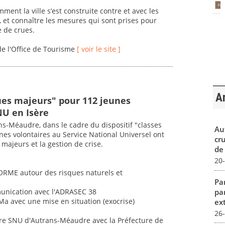
ent la ville s’est construite contre et avec les
 et connaître les mesures qui sont prises pour
e de crues.
de l'Office de Tourisme
[ voir le site ]
Ar
ues majeurs" pour 112 jeunes
NU en Isère
ns-Méaudre, dans le cadre du dispositif "classes
Au
nes volontaires au Service National Universel ont
cr
majeurs et la gestion de crise.
de
20
FORME autour des risques naturels et
Par
pa
munication avec l'ADRASEC 38
RMa avec une mise en situation (exocrise)
ex
26
ntre SNU d'Autrans-Méaudre avec la Préfecture de