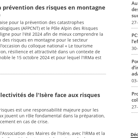
Au
a prévention des risques en montagne
de
e
su
27
çaise pour la prévention des catastrophes
nologiques (AFPCNT) et le Pôle Alpin des Risques
ligne pour l'été 2024 afin de mieux comprendre la
PCS
on des risques en montagne pour le secteur
l’e
l’occasion du colloque national « Le tourisme
30
on, résilience et attractivité dans un contexte de
ble le 15 octobre 2024 et pour lequel l'IRMa est
Pou
d’
ada
03
Pro
llectivités de l'Isère face aux risques
col
27
risques est une responsabilité majeure pour les
aux jouent un rôle fondamental dans la préparation,
cacement en cas de crise.
 l’Association des Maires de l'Isère, avec l'IRMa et la
Déc