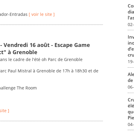
Co
dia
lvador-Entradas
[ voir le site ]
l’a
02
In
in
 - Vendredi 16 août - Escape Game
d’
ct" à Grenoble
cru
ans le cadre de l'été oh Parc de Grenoble
19
Parc Paul Mistral à Grenoble de 17h à 18h30 et de
Al
de 
06
Challenge The Room
Cr
él
site ]
qu
Pie
04