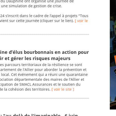
u Dauphiné ont organisé une journée de
t une simulation de gestion de crise.
24 s’inscrit dans le cadre de l’appel à projets "Tous
vient sur cette journée (cliquer sur le lien).
[ voir le
ne d’élus bourbonnais en action pour
r et gérer les risques majeurs
 les parcours territoriaux de la résilience se sont
partement de l'Allier pour aborder la prévention et
u local. Cet événement qui a réuni une quarantaine
ssociation départementale des maires de l'Allier et
ticipation de SMACL Assurances et le soutien du
de la cohésion des territoires.
[ voir le site ]
 : "au-delà de l'imaginable - 6 juin