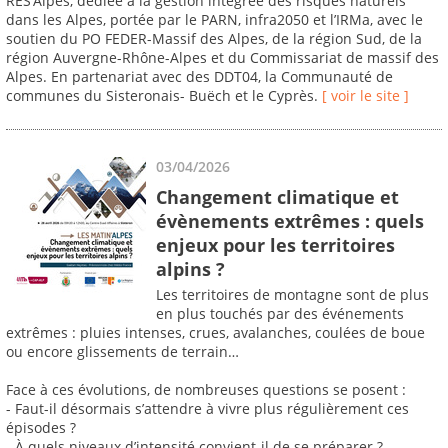
RES’Alpes, dédiée à la gestion intégrée des risques naturels
dans les Alpes, portée par le PARN, infra2050 et l’IRMa, avec le
soutien du PO FEDER-Massif des Alpes, de la région Sud, de la
région Auvergne-Rhône-Alpes et du Commissariat de massif des
Alpes. En partenariat avec des DDT04, la Communauté de
communes du Sisteronais- Buëch et le Cyprès.
[ voir le site ]
03/04/2026
Changement climatique et
évènements extrêmes : quels
enjeux pour les territoires
alpins ?
Les territoires de montagne sont de plus
en plus touchés par des événements
extrêmes : pluies intenses, crues, avalanches, coulées de boue
ou encore glissements de terrain…
Face à ces évolutions, de nombreuses questions se posent :
- Faut-il désormais s’attendre à vivre plus régulièrement ces
épisodes ?
- À quels niveaux d’intensité convient-il de se préparer ?