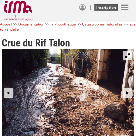
|
Inscription
Accueil
>>
Documentation
>>
la Photothèque
>>
Catastrophes naturelles
>>
lave
torrentielle
Crue du Rif Talon