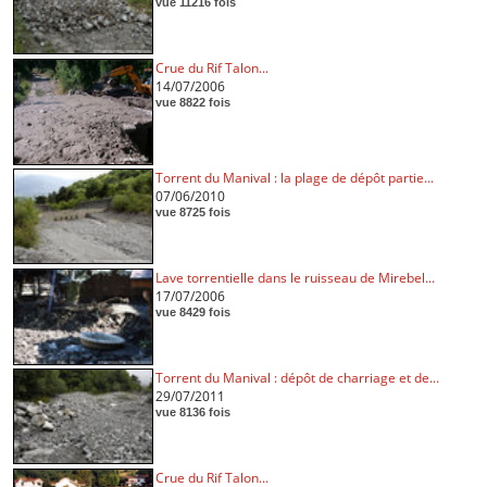
vue 11216 fois
Crue du Rif Talon...
14/07/2006
vue 8822 fois
Torrent du Manival : la plage de dépôt partie...
07/06/2010
vue 8725 fois
Lave torrentielle dans le ruisseau de Mirebel...
17/07/2006
vue 8429 fois
Torrent du Manival : dépôt de charriage et de...
29/07/2011
vue 8136 fois
Crue du Rif Talon...