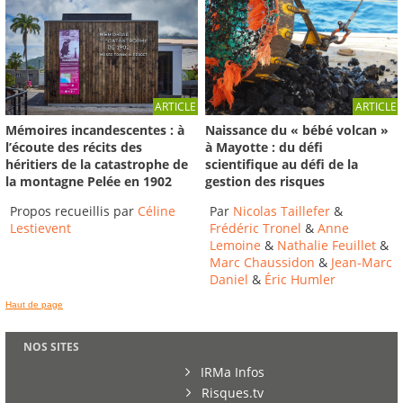
ARTICLE
ARTICLE
Mémoires incandescentes : à
Naissance du « bébé volcan »
l’écoute des récits des
à Mayotte : du défi
héritiers de la catastrophe de
scientifique au défi de la
la montagne Pelée en 1902
gestion des risques
Propos recueillis par
Céline
Par
Nicolas Taillefer
&
Lestievent
Frédéric Tronel
&
Anne
Lemoine
&
Nathalie Feuillet
&
Marc Chaussidon
&
Jean-Marc
Daniel
&
Éric Humler
Haut de page
NOS SITES
IRMa Infos
Risques.tv