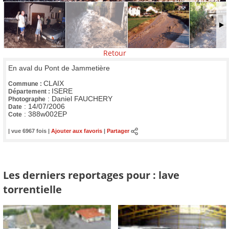
Retour
En aval du Pont de Jammetière
CLAIX
Commune :
ISERE
Département :
:
Daniel FAUCHERY
Photographe
:
14/07/2006
Date
:
388w002EP
Cote
| vue 6967 fois |
Ajouter aux favoris
|
Partager
Les derniers reportages pour : lave
torrentielle