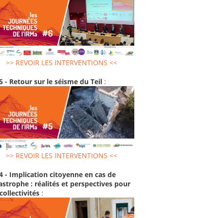
>> REVOIR LES INTERVENTIONS <<
5 - Retour sur le séisme du Teil
:
>> REVOIR LES INTERVENTIONS <<
4 - Implication citoyenne en cas de
astrophe : réalités et perspectives pour
 collectivités
: