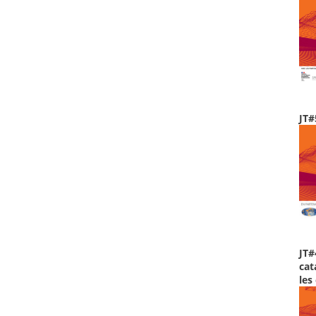
JT#
JT#
cat
les