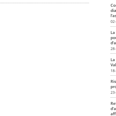
Co
dia
l’a
02
La
pou
d’a
28
La
Val
18
Ris
pro
23
Re
d’
aff