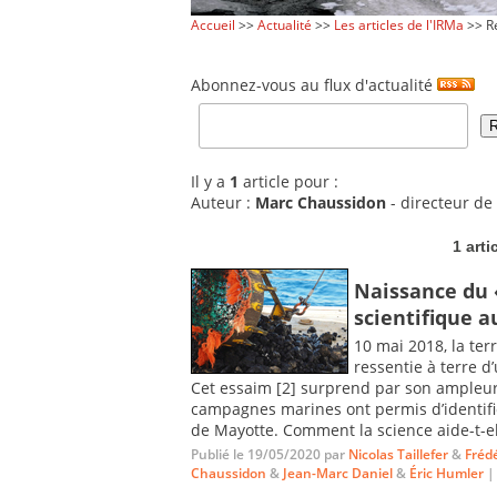
Accueil
>>
Actualité
>>
Les articles de l'IRMa
>> Re
Abonnez-vous au flux d'actualité
Il y a
1
article pour :
Auteur :
Marc Chaussidon
- directeur de 
1 arti
Naissance du «
scientifique a
10 mai 2018, la ter
ressentie à terre 
Cet essaim [2] surprend par son ampleur 
campagnes marines ont permis d’identifie
de Mayotte. Comment la science aide-t-ell
Publié le 19/05/2020 par
Nicolas Taillefer
&
Frédé
Chaussidon
&
Jean-Marc Daniel
&
Éric Humler
|