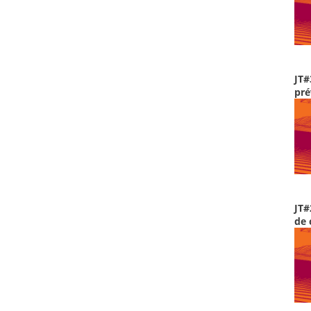
JT#
pré
JT#
de 