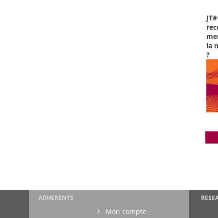
JT#
rec
men
la 
?
ADHERENTS
RESE
Mon compte