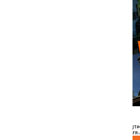
JT#
FR