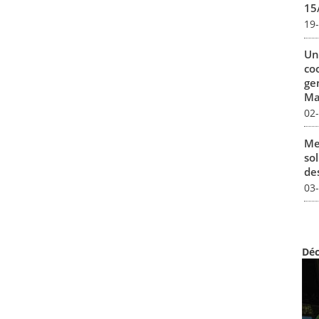
15
19
Un
co
ge
Mar
02
Me
sol
des
03
Déc