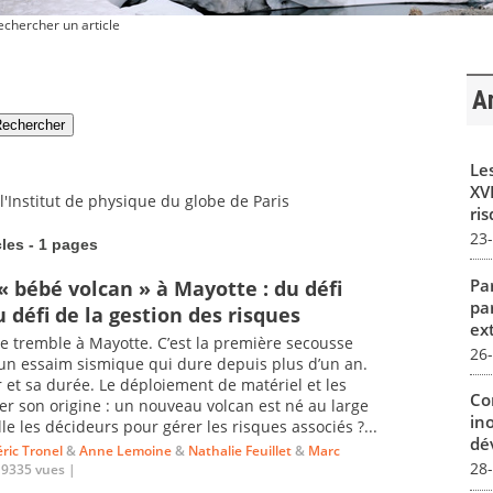
chercher un article
Ar
Le
XVI
l'Institut de physique du globe de Paris
ris
23
cles - 1 pages
Par
 bébé volcan » à Mayotte : du défi
pa
u défi de la gestion des risques
ex
re tremble à Mayotte. C’est la première secousse
26
d’un essaim sismique qui dure depuis plus d’un an.
et sa durée. Le déploiement de matériel et les
Co
r son origine : un nouveau volcan est né au large
in
e les décideurs pour gérer les risques associés ?...
dév
ric Tronel
&
Anne Lemoine
&
Nathalie Feuillet
&
Marc
28
 9335 vues |