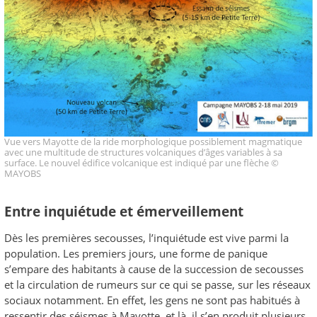
Vue vers Mayotte de la ride morphologique possiblement magmatique
avec une multitude de structures volcaniques d’âges variables à sa
surface. Le nouvel édifice volcanique est indiqué par une flèche ©
MAYOBS
Entre inquiétude et émerveillement
Dès les premières secousses, l’inquiétude est vive parmi la
population. Les premiers jours, une forme de panique
s’empare des habitants à cause de la succession de secousses
et la circulation de rumeurs sur ce qui se passe, sur les réseaux
sociaux notamment. En effet, les gens ne sont pas habitués à
ressentir des séismes à Mayotte, et là, il s’en produit plusieurs