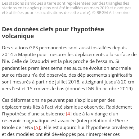
Les stations sismiques à terre sont représentées par des triangles (les
stations en triangles pleins ont été installées en mars 2019 et n’ont pas
été utilisées pour les localisations de cette carte). © BRGM A. Lemoine
Des données clefs pour l’hypothèse
volcanique
Des stations GPS permanentes sont aussi installées depuis
2014 à Mayotte pour mesurer les déplacements à la surface de
l’île. Celle de Dzaoudzi est la plus proche de l’essaim. Si
pendant les premières semaines aucune évolution anormale
sur ce réseau n’a été observée, des déplacements significatifs
sont mesurés à partir de juillet 2018, atteignant jusqu’à 20 cm
vers l’est et 15 cm vers le bas (données IGN fin octobre 2019).
Ces déformations ne peuvent pas s’expliquer par des
déplacements liés à l’activité sismique observée. Rapidement
l’hypothèse d’une subsidence
[4]
due à la vidange d’un
réservoir magmatique est avancée (interprétation de Pierre
Briole de l’ENS
[5]
). Elle est aujourd’hui l’hypothèse privilégiée,
et des modèles ont été développés pour interpréter ces