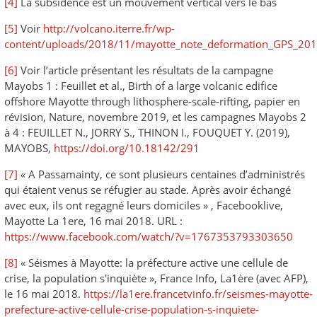
[4]
La subsidence est un mouvement vertical vers le bas
[5]
Voir
http://volcano.iterre.fr/wp-
content/uploads/2018/11/mayotte_note_deformation_GPS_20
[6]
Voir l’article présentant les résultats de la campagne
Mayobs 1 : Feuillet et al., Birth of a large volcanic edifice
offshore Mayotte through lithosphere-scale-rifting, papier en
révision, Nature, novembre 2019, et les campagnes Mayobs 2
à 4 : FEUILLET N., JORRY S., THINON I., FOUQUET Y. (2019),
MAYOBS,
https://doi.org/10.18142/291
[7]
«
A Passamainty, ce sont plusieurs centaines d’administrés
qui étaient venus se réfugier au stade. Après avoir échangé
avec eux, ils ont regagné leurs domiciles » , Facebooklive,
Mayotte La 1ere, 16 mai 2018. URL :
https://www.facebook.com/watch/?v=1767353793303650
[8]
« Séismes à Mayotte: la préfecture active une cellule de
crise, la population s'inquiète », France Info, La1ère (avec AFP),
le 16 mai 2018.
https://la1ere.francetvinfo.fr/seismes-mayotte-
prefecture-active-cellule-crise-population-s-inquiete-