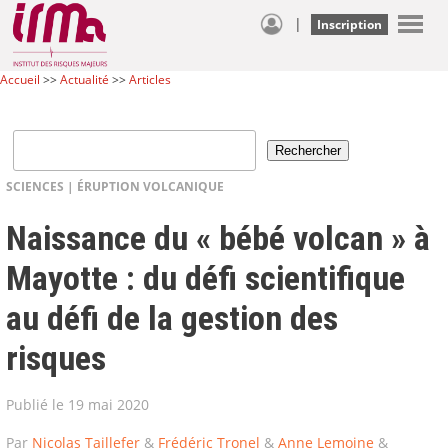
|
Inscription
Accueil
>>
Actualité
>>
Articles
SCIENCES
|
ÉRUPTION VOLCANIQUE
Naissance du « bébé volcan » à
Mayotte : du défi scientifique
au défi de la gestion des
risques
Publié le 19 mai 2020
Par
Nicolas Taillefer
&
Frédéric Tronel
&
Anne Lemoine
&