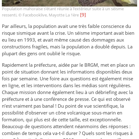
Population mahoraise s’étant réunie à l‘extérieur suite à un séisme
[9]
ressenti, © Facebooklive, Mayotte La 1ère
Par ailleurs, la population avait une très faible conscience du
risque sismique avant la crise. Un séisme important avait bien
eu lieu en 1993, et avait même causé des dommages aux
constructions fragiles, mais la population a doublé depuis. La
plupart des gens ont oublié le risque.
Rapidement la préfecture, aidée par le BRGM, met en place un
point de situation donnant les informations disponibles deux
fois par semaine. Une foire aux questions est également mise
en ligne, et les interventions dans les médias sont régulières.
Chaque mission donne également lieu à un débriefing avec la
préfecture et à une conférence de presse. Ce qui est observé
n’est vraiment pas banal ! Du point de vue scientifique, la
possibilité d’observer un cône volcanique sous-marin en
formation, qui plus est de cette taille, est exceptionnelle.
Beaucoup de questions attendent néanmoins des réponses :
combien de temps cela va-t-il durer ? Quels sont les risques à