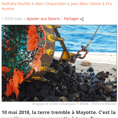
Nathalie Feuillet
&
Marc Chaussidon
&
Jean-Marc Daniel
&
Éric
Humler
| 9335 vues |
Ajouter aux favoris
|
Partager
Dragage de roches volcaniques © BRGM, I Thinon et Mayobs
10 mai 2018, la terre tremble à Mayotte. C’est la