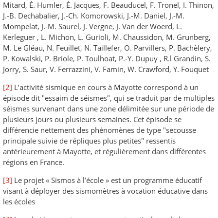
Mitard, É. Humler, É. Jacques, F. Beauducel, F. Tronel, I. Thinon,
J.-B. Dechabalier, J.-Ch. Komorowski, J.-M. Daniel, J.-M.
Mompelat, J.-M. Saurel, J. Vergne, J. Van der Woerd, L.
Kerleguer , L. Michon, L. Gurioli, M. Chaussidon, M. Grunberg,
M. Le Gléau, N. Feuillet, N. Taillefer, O. Parvillers, P. Bachèlery,
P. Kowalski, P. Briole, P. Toulhoat, P.-Y. Dupuy , R.l Grandin, S.
Jorry, S. Saur, V. Ferrazzini, V. Famin, W. Crawford, Y. Fouquet
[2]
L’activité sismique en cours à Mayotte correspond à un
épisode dit "essaim de séismes", qui se traduit par de multiples
séismes survenant dans une zone délimitée sur une période de
plusieurs jours ou plusieurs semaines. Cet épisode se
différencie nettement des phénomènes de type "secousse
principale suivie de répliques plus petites" ressentis
antérieurement à Mayotte, et régulièrement dans différentes
régions en France.
[3]
Le projet « Sismos à l’école » est un programme éducatif
visant à déployer des sismomètres à vocation éducative dans
les écoles