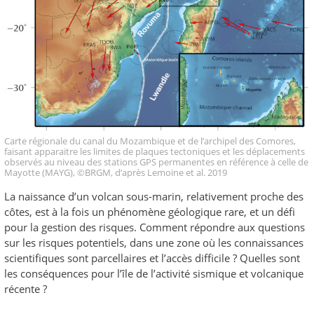
Carte régionale du canal du Mozambique et de l’archipel des Comores,
faisant apparaitre les limites de plaques tectoniques et les déplacements
observés au niveau des stations GPS permanentes en référence à celle de
Mayotte (MAYG), ©BRGM, d’après Lemoine et al. 2019
La naissance d’un volcan sous-marin, relativement proche des
côtes, est à la fois un phénomène géologique rare, et un défi
pour la gestion des risques. Comment répondre aux questions
sur les risques potentiels, dans une zone où les connaissances
scientifiques sont parcellaires et l’accès difficile ? Quelles sont
les conséquences pour l’île de l’activité sismique et volcanique
récente ?