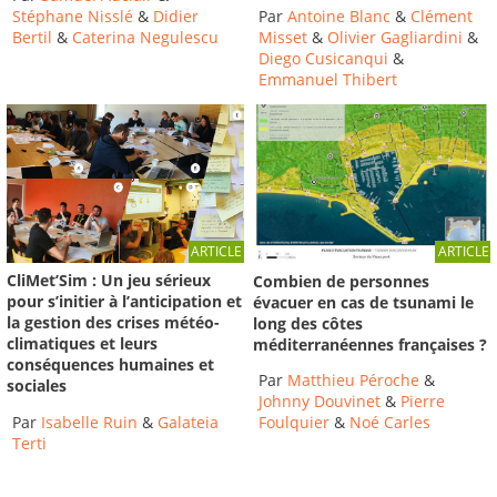
Par
Antoine Blanc
&
Clément
Stéphane Nisslé
&
Didier
Misset
&
Olivier Gagliardini
&
Bertil
&
Caterina Negulescu
Diego Cusicanqui
&
Emmanuel Thibert
ARTICLE
ARTICLE
CliMet’Sim : Un jeu sérieux
Combien de personnes
pour s’initier à l’anticipation et
évacuer en cas de tsunami le
la gestion des crises météo-
long des côtes
climatiques et leurs
méditerranéennes françaises ?
conséquences humaines et
Par
Matthieu Péroche
&
sociales
Johnny Douvinet
&
Pierre
Par
Isabelle Ruin
&
Galateia
Foulquier
&
Noé Carles
Terti