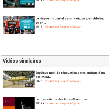
2017
-
Institut des Risques Majeurs
1:32:36
Le risque industriel dans la région grenobloise,
où en...
2018
-
Institut des Risques Majeurs
Evénements extrêmes et changement climatique
: quelles ...
Reportage du 14/05/2019
-
Institut des Risques Majeurs
Vidéos similaires
Explique moi ! La rénovation parasismique d'un
bâtiment...
2025
-
Institut des Risques Majeurs
06:55
Le plan séisme des Alpes-Maritimes
2022
-
Institut des Risques Majeurs