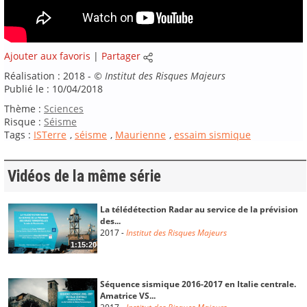
Ajouter aux favoris
|
Partager
Réalisation : 2018 -
©
Institut des Risques Majeurs
Publié le : 10/04/2018
Thème :
Sciences
Risque :
Séisme
Tags :
ISTerre
,
séisme
,
Maurienne
,
essaim sismique
Vidéos de la même série
La télédétection Radar au service de la prévision
des...
2017
-
Institut des Risques Majeurs
1:15:20
Séquence sismique 2016-2017 en Italie centrale.
Amatrice VS...