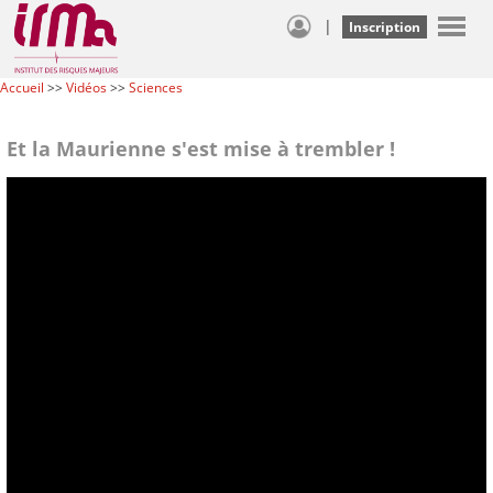
|
Inscription
Accueil
>>
Vidéos
>>
Sciences
Et la Maurienne s'est mise à trembler !