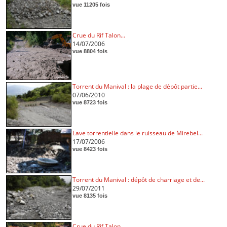
vue 11205 fois
Crue du Rif Talon...
14/07/2006
vue 8804 fois
Torrent du Manival : la plage de dépôt partie...
07/06/2010
vue 8723 fois
Lave torrentielle dans le ruisseau de Mirebel...
17/07/2006
vue 8423 fois
Torrent du Manival : dépôt de charriage et de...
29/07/2011
vue 8135 fois
Crue du Rif Talon...