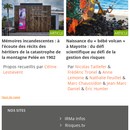
ARTICLE
ARTICLE
Mémoires incandescentes : à
Naissance du « bébé volcan »
l’écoute des récits des
à Mayotte : du défi
héritiers de la catastrophe de
scientifique au défi de la
la montagne Pelée en 1902
gestion des risques
Propos recueillis par
Céline
Par
Nicolas Taillefer
&
Lestievent
Frédéric Tronel
&
Anne
Lemoine
&
Nathalie Feuillet
&
Marc Chaussidon
&
Jean-Marc
Daniel
&
Éric Humler
Haut de page
NOS SITES
IRMa Infos
Risques.tv