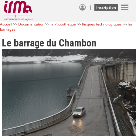
|
Inscription
Accueil
>>
Documentation
>>
la Photothèque
>>
Risques technologiques
>>
les
barrages
Le barrage du Chambon