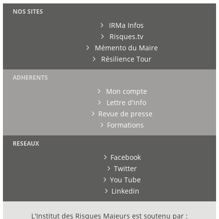
NOS SITES
IRMa Infos
Risques.tv
Mémento du Maire
Résilience Tour
ADHERENTS
Mon compte
Lettre d'info
Revue de presse
Formations
RESEAUX
Facebook
Twitter
You Tube
Linkedin
L'Institut des Risques Majeurs est soutenu par :