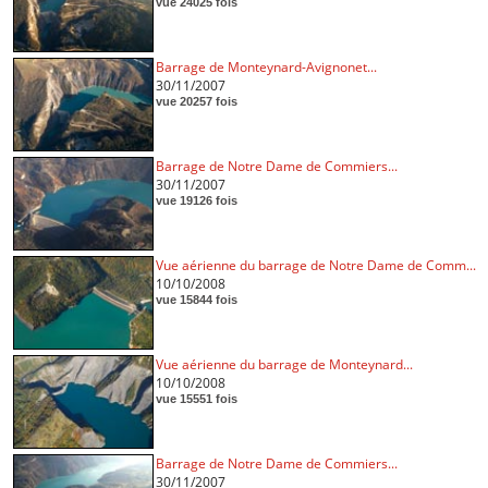
vue 24025 fois
Barrage de Monteynard-Avignonet...
30/11/2007
vue 20257 fois
Barrage de Notre Dame de Commiers...
30/11/2007
vue 19126 fois
Vue aérienne du barrage de Notre Dame de Comm...
10/10/2008
vue 15844 fois
Vue aérienne du barrage de Monteynard...
10/10/2008
vue 15551 fois
Barrage de Notre Dame de Commiers...
30/11/2007