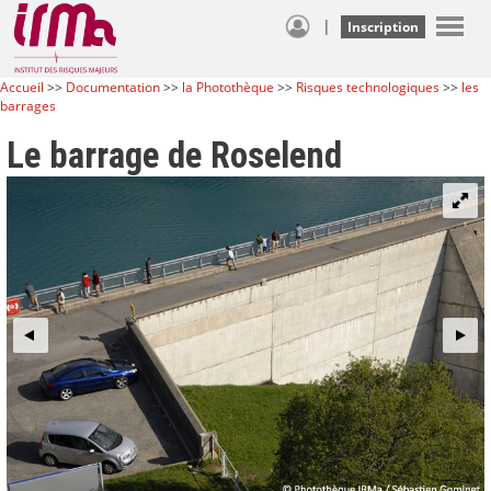
|
Inscription
Accueil
>>
Documentation
>>
la Photothèque
>>
Risques technologiques
>>
les
barrages
Le barrage de Roselend