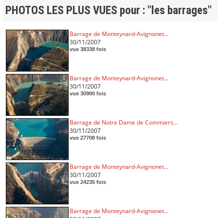
PHOTOS LES PLUS VUES pour : "les barrages"
Barrage de Monteynard-Avignonet...
30/11/2007
vue 38338 fois
Barrage de Monteynard-Avignonet...
30/11/2007
vue 30900 fois
Barrage de Notre Dame de Commiers...
30/11/2007
vue 27708 fois
Barrage de Monteynard-Avignonet...
30/11/2007
vue 24235 fois
Barrage de Monteynard-Avignonet...