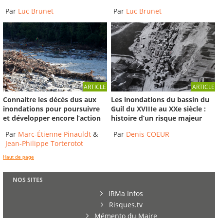
Par
Luc Brunet
Par
Luc Brunet
ARTICLE
ARTICLE
Connaitre les décès dus aux
Les inondations du bassin du
inondations pour poursuivre
Guil du XVIIIe au XXe siècle :
et développer encore l’action
histoire d’un risque majeur
Par
Marc-Étienne Pinauldt
&
Par
Denis COEUR
Jean-Philippe Torterotot
Haut de page
NOS SITES
IRMa Infos
Risques.tv
Mémento du Maire