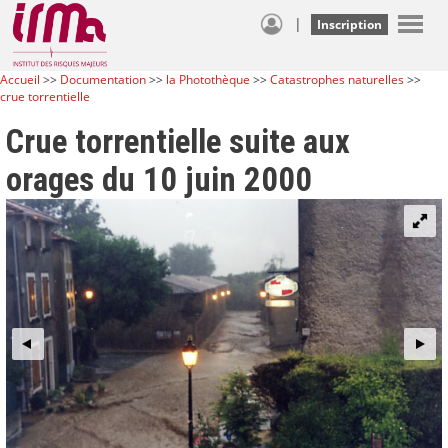
|
Inscription
Accueil
>>
Documentation
>>
la Photothèque
>>
Catastrophes naturelles
>>
crue torrentielle
Crue torrentielle suite aux
orages du 10 juin 2000