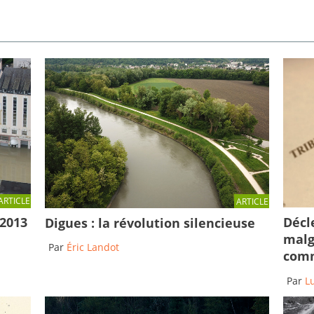
ARTICLE
ARTICLE
Décl
 2013
Digues : la révolution silencieuse
malg
Par
Éric Landot
comm
Par
L