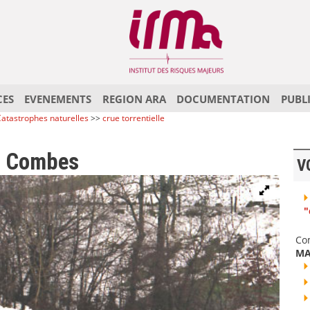
CES
EVENEMENTS
REGION ARA
DOCUMENTATION
PUBL
atastrophes naturelles
>>
crue torrentielle
s Combes
V
"
Co
MA