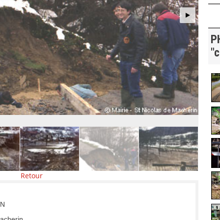
P
"c
Retour
IN
Macherin