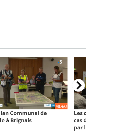
VIDEO
 Plan Communal de
Les comportements à con
e à Brignais
cas d'inondations : des cl
par l'IRMa et la mission 