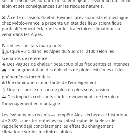
se sont mobilisés autour d’un sujet majeur : l’évolution du climat
alpin et ses conséquences sur les risques naturels.
🎤 À cette occasion, Gaétan Heymes, prévisionniste et nivologue
chez Météo-France, a présenté un état des lieux scientifique
particulièrement éclairant sur les trajectoires climatiques à
venir dans les Alpes.
Parmi les constats marquants :
🌡️ Jusqu’à +5°C dans les Alpes du Sud d’ici 2100 selon les
scénarios de référence
🔥 Des vagues de chaleur beaucoup plus fréquentes et intenses
🌧️ Une augmentation des épisodes de pluies extrêmes et des
phénomènes torrentiels
❄️ Une diminution importante de l’enneigement
💧 Une ressource en eau de plus en plus sous tension
⛰️ Des impacts croissants sur les mouvements de terrain et
l’aménagement en montagne
Les événements récents — tempête Alex, sécheresse historique
de 2022, crues torrentielles ou catastrophe de la Bérarde —
rappellent déjà concrètement les effets du changement
climatique sur les territoires alpins.