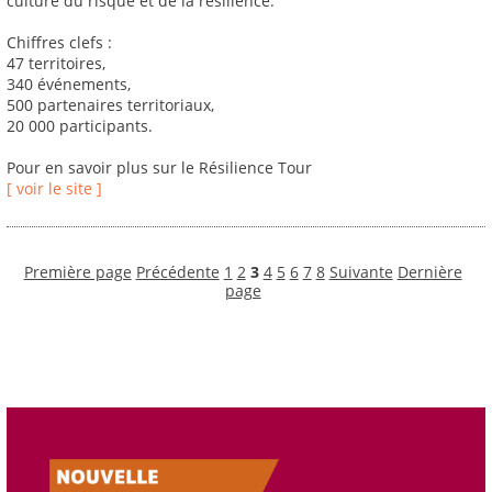
culture du risque et de la résilience.
Chiffres clefs :
47 territoires,
340 événements,
500 partenaires territoriaux,
20 000 participants.
Pour en savoir plus sur le Résilience Tour
[ voir le site ]
Première page
Précédente
1
2
3
4
5
6
7
8
Suivante
Dernière
page