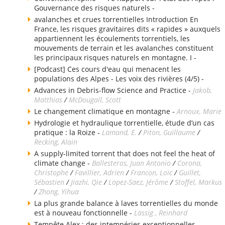
Gouvernance des risques naturels -
avalanches et crues torrentielles Introduction En
France, les risques gravitaires dits « rapides » auxquels
appartiennent les écoulements torrentiels, les
mouvements de terrain et les avalanches constituent
les principaux risques naturels en montagne. I -
[Podcast] Ces cours d'eau qui menacent les
populations des Alpes - Les voix des rivières (4/5) -
Advances in Debris-flow Science and Practice -
Jakob,
Matthias
/
McDougall, Scott
Le changement climatique en montagne -
Arnoux, Marie
Hydrologie et hydraulique torrentielle, étude d’un cas
pratique : la Roize -
Lamand, E.
/
Piton, Guillaume
/
Recking, Alain
A supply-limited torrent that does not feel the heat of
climate change -
Ballesteros, Juan Antonio
/
Corona,
Christophe
/
Favillier, Adrien
/
Francon, Loïc
/
Guillet,
Sébastien
/
Jiazhi, Qie
/
Lopez-Saez, Jérôme
/
Stoffel, Markus
/
Zhong, Yihua
La plus grande balance à laves torrentielles du monde
est à nouveau fonctionnelle -
Lässig , Reinhard
Tempête Alex : des intempéries exceptionnelles -