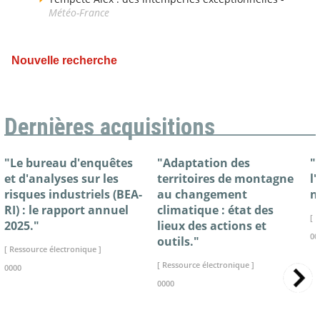
Météo-France
Nouvelle recherche
Dernières acquisitions
"Le bureau d'enquêtes
"Adaptation des
"
et d'analyses sur les
territoires de montagne
l
risques industriels (BEA-
au changement
n
RI) : le rapport annuel
climatique : état des
[ 
2025."
lieux des actions et
00
outils."
[ Ressource électronique ]
[ Ressource électronique ]
0000
0000